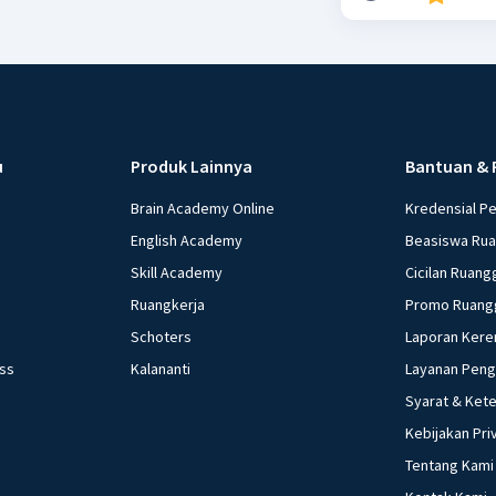
u
Produk Lainnya
Bantuan & 
Brain Academy Online
Kredensial P
English Academy
Beasiswa Ru
Skill Academy
Cicilan Ruang
Ruangkerja
Promo Ruang
Schoters
Laporan Kere
ess
Kalananti
Layanan Pen
Syarat & Ket
Kebijakan Pri
Tentang Kami