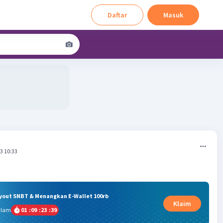
Daftar
Masuk
3 10:33
ryout SNBT & Menangkan E-Wallet 100rb
Klaim
alam
01
:
09
:
23
:
38