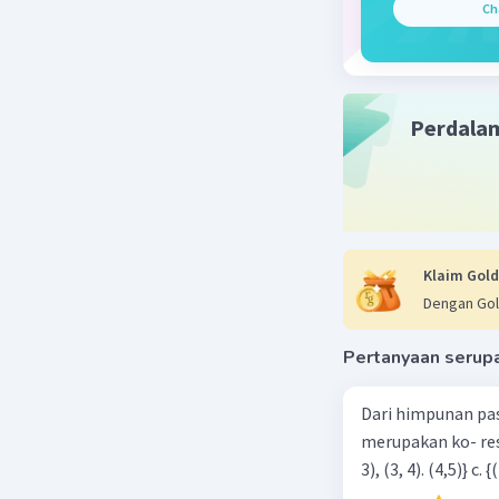
Ch
Perdala
Klaim Gold
Dengan Gol
Pertanyaan serup
Dari himpunan pa
merupakan ko- respondensi satu-satu? a. {(1, 1), (2, 2), (3, 3), (4,4)} b. {(1, 2), (2,