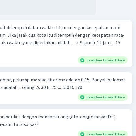
apat ditempuh dalam waktu 14 jam dengan kecepatan mobil
jam. Jika jarak dua kota itu ditempuh dengan kecepatan rata-
 yang diperlukan adalah .... a. 9 jam b. 12 jam c. 15
Jawaban terverifikasi
lamar, peluang mereka diterima adalah 0,15. Banyak pelamar
 adalah ... orang. A. 30 B. 75 C. 150 D. 170
Jawaban terverifikasi
n berikut dengan mendaftar anggota-anggotanyal D={
yusun tata surya\}
Jawaban terverifikasi