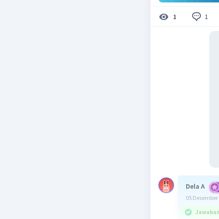
1
1
Dela A
05 Desember 
Jawaban 