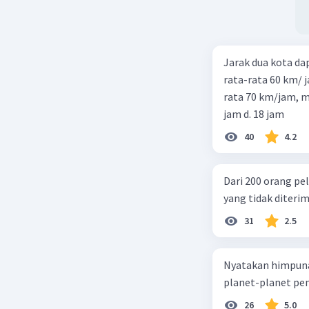
Jarak dua kota d
rata-rata 60 km/ 
rata 70 km/jam, maka waktu
jam d. 18 jam
40
4.2
Dari 200 orang pe
yang tidak diterima
31
2.5
Nyatakan himpuna
planet-planet pen
26
5.0