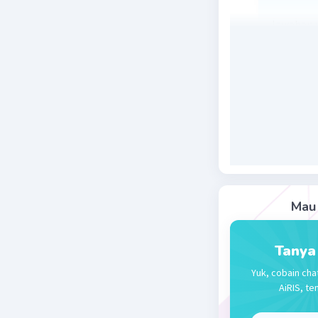
Jawaban y
Penjelas
12y : (–3x
= –4y/x
Beri R
Mau 
Tanya
Yuk, cobain cha
AiRIS, te