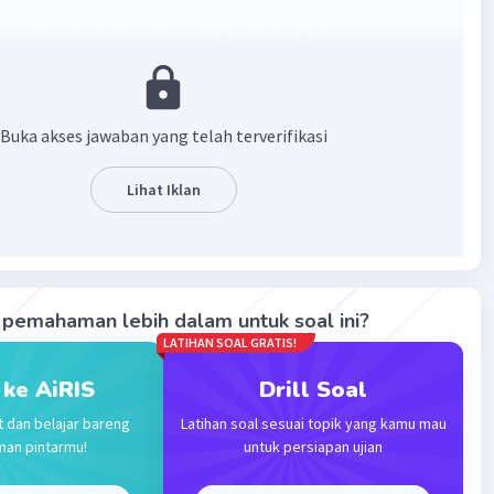
ang tepat untuk soal tersebut adalah
–4y/x.
an
)
Buka akses jawaban yang telah terverifikasi
Lihat Iklan
·
0.0
(
0
)
Balas
ating
pemahaman lebih dalam untuk soal ini?
LATIHAN SOAL GRATIS!
 ke AiRIS
Drill Soal
Iklan
t dan belajar bareng
Latihan soal sesuai topik yang kamu mau
man pintarmu!
untuk persiapan ujian