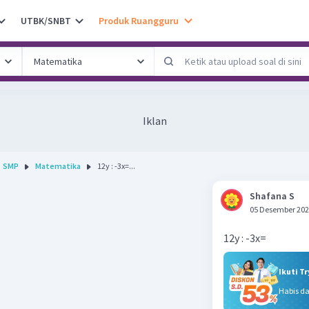
UTBK/SNBT
Produk Ruangguru
Iklan
SMP
Matematika
12y : -3x=...
Shafana S
05 Desember 202
12y : -3x=
Ikuti T
Habis d