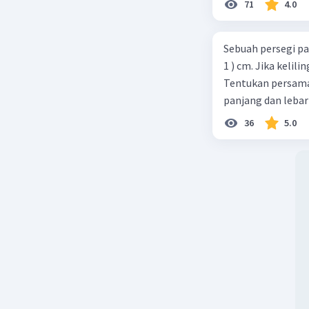
71
4.0
Sebuah persegi pa
1 ) cm. Jika kelil
Tentukan persamaa
panjang dan lebar
36
5.0