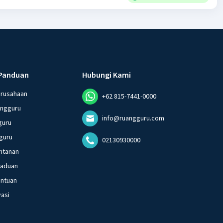
Panduan
Hubungi Kami
erusahaan
+62 815-7441-0000
angguru
info@ruangguru.com
guru
guru
02130930000
ntanan
gaduan
entuan
vasi