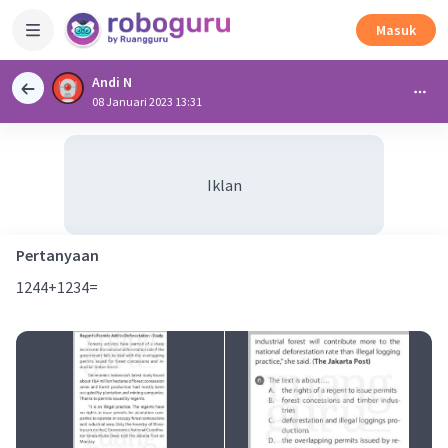
Masuk
Andi N
08 Januari 2023 13:31
Iklan
Pertanyaan
1244+1234=