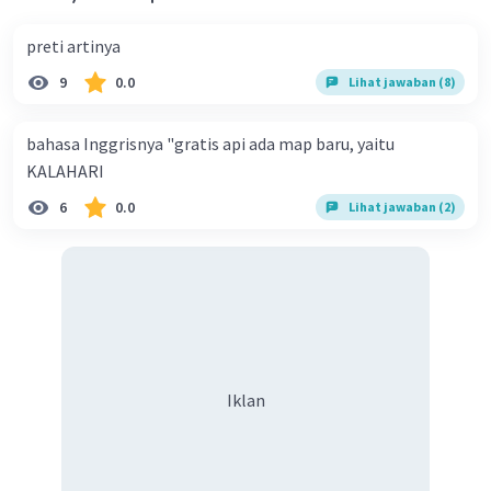
preti artinya
9
0.0
Lihat jawaban (8)
bahasa Inggrisnya "gratis api ada map baru, yaitu
KALAHARI
6
0.0
Lihat jawaban (2)
Iklan