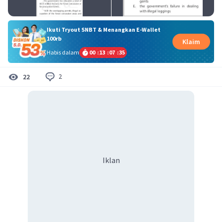
Ikuti Tryout SNBT & Menangkan E-Wallet
100rb
Klaim
Habis dalam
00
:
13
:
07
:
35
2
22
Iklan