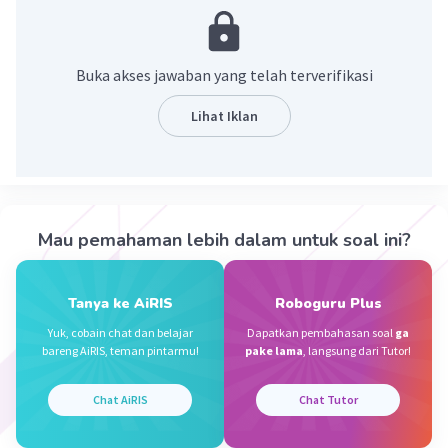
Pembahasan:
Langkah:
Buka akses jawaban yang telah terverifikasi
12 dibagi 4 = 3
Lihat Iklan
2 dibagi 4 = 0 (karena tidak bisa)
Angka 2 turun dan tambahkan 0 jadi 20
kemudian tambahkan koma di hasilnya.
Maka 20 dibagi 4 = 5
Maka hasilnya adalah 30,5.
Mau pemahaman lebih dalam untuk soal ini?
30,5
_____
Tanya ke AiRIS
Roboguru Plus
4 / 122
Yuk, cobain chat dan belajar
Dapatkan pembahasan soal
ga
12
bareng AiRIS, teman pintarmu!
pake lama
, langsung dari Tutor!
______-
2
Chat AiRIS
Chat Tutor
0
______-