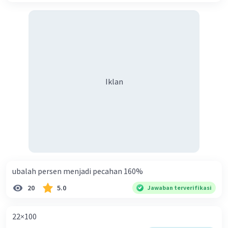
Al G
Level 86
02 Oktober 2023 07:56
122 : 4 = 30,5
Iklan
·
0.0
(
0
)
Balas
Beri Rating
Ahmad F
Level 20
02 Oktober 2023 13:01
30,5
ubalah persen menjadi pecahan 160%
20
5.0
Jawaban terverifikasi
22×100