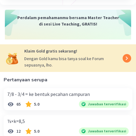
2
0
2
0
Perdalam pemahamanmu bersama Master Teacher
______-
di sesi Live Teaching, GRATIS!
0
Jadi, hasilnya adalah 30,5.
Klaim Gold gratis sekarang!
·
0.0
(
0
)
Balas
Beri Rating
Dengan Gold kamu bisa tanya soal ke Forum
sepuasnya, lho.
Sumber W
Community
Level 72
Pertanyaan serupa
02 Oktober 2023 07:39
7/8 - 3/4 = ke bentuk pecahan campuran
122 : 4 = 30,5
65
5.0
Jawaban terverifikasi
Iklan
·
0.0
(
0
)
Balas
Beri Rating
Nazwa A
⅓×k=8,5
Level 28
02 Oktober 2023 12:19
12
5.0
Jawaban terverifikasi
124:4=31