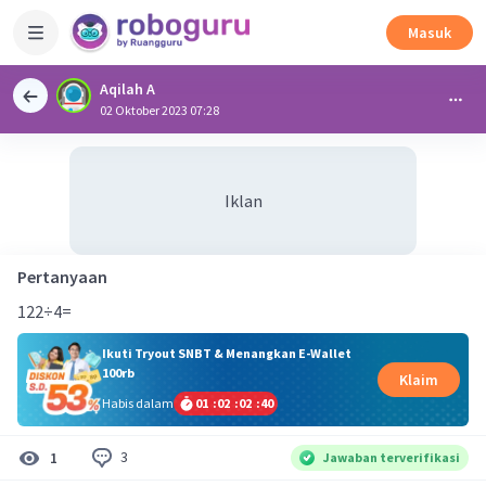
Masuk
Aqilah A
02 Oktober 2023 07:28
Iklan
Pertanyaan
122÷4=
Ikuti Tryout SNBT & Menangkan E-Wallet
100rb
Klaim
Habis dalam
01
:
02
:
02
:
40
3
1
Jawaban terverifikasi