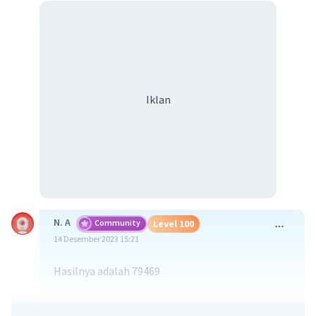
Iklan
N. A
Community
Level 100
14 Desember 2023 15:21
Hasilnya adalah 79469
113+446+78910=