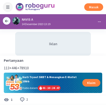
Masuk
NAVIS A
14 Desember 2023 13:19
Iklan
Pertanyaan
113+446+78910
Ikuti Tryout SNBT & Menangkan E-Wallet
100rb
Klaim
Habis dalam
01
:
10
:
24
:
46
2
1