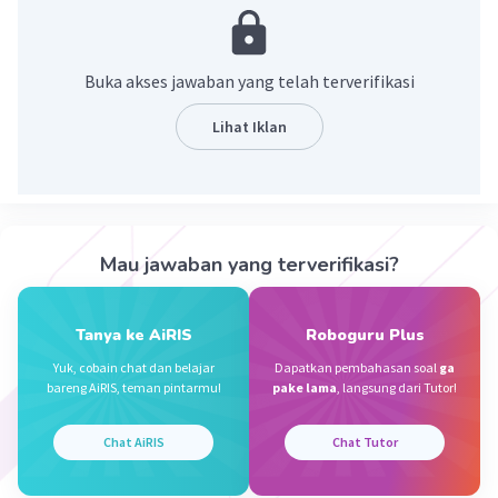
¹
113
446
Buka akses jawaban yang telah terverifikasi
78910
———— +
Lihat Iklan
79469
·
0.0
(
0
)
Balas
Beri Rating
Mau jawaban yang terverifikasi?
Ika D
Level 95
14 Desember 2023 18:56
Tanya ke AiRIS
Roboguru Plus
113+446+78910=
79469
Yuk, cobain chat dan belajar
Dapatkan pembahasan soal
ga
Iklan
bareng AiRIS, teman pintarmu!
pake lama
, langsung dari Tutor!
·
0.0
(
0
)
Balas
Beri Rating
Chat AiRIS
Chat Tutor