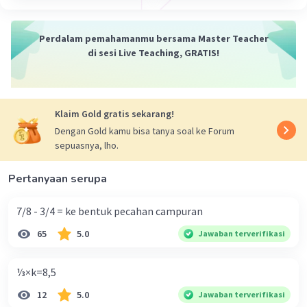
Perdalam pemahamanmu bersama Master Teacher
di sesi Live Teaching, GRATIS!
Klaim Gold gratis sekarang!
Dengan Gold kamu bisa tanya soal ke Forum
sepuasnya, lho.
Pertanyaan serupa
7/8 - 3/4 = ke bentuk pecahan campuran
65
5.0
Jawaban terverifikasi
⅓×k=8,5
12
5.0
Jawaban terverifikasi