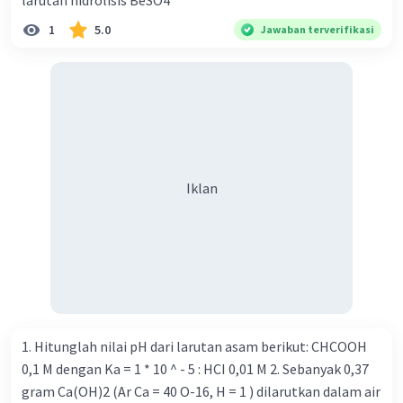
larutan hidrolisis BeSO4
1
5.0
Jawaban terverifikasi
Iklan
1. Hitunglah nilai pH dari larutan asam berikut: CHCOOH
0,1 M dengan Ka = 1 * 10 ^ - 5 : HCI 0,01 M 2. Sebanyak 0,37
gram Ca(OH)2 (Ar Ca = 40 O-16, H = 1 ) dilarutkan dalam air