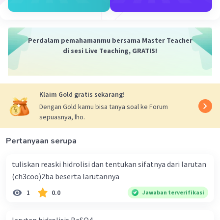
menghitung konsentrasi ion H+. Rumus kesetimbangan
asam adalah Ka = [H+][CH3COO-] / [CH3COOH]. Dengan
menggantikan nilai Ka dan konsentrasi ion CH3COO- dan
CH3COOH ke dalam rumus, kita dapat menghitung
Perdalam pemahamanmu bersama Master Teacher
konsentrasi ion H+.
di sesi Live Teaching, GRATIS!
Akhirnya, kita dapat menghitung pH dengan rumus pH = -
log[H+]. Dengan menggantikan nilai konsentrasi ion H+
ke dalam rumus, kita dapat menghitung pH.
Klaim Gold gratis sekarang!
Dengan Gold kamu bisa tanya soal ke Forum
·
0.0
(
0
)
Balas
Beri Rating
sepuasnya, lho.
Pertanyaan serupa
tuliskan reaski hidrolisi dan tentukan sifatnya dari larutan
(ch3coo)2ba beserta larutannya
1
0.0
Iklan
Jawaban terverifikasi