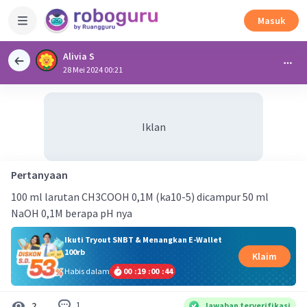
Masuk
Alivia S
28 Mei 2024 00:21
Iklan
Pertanyaan
100 ml larutan CH3COOH 0,1M (ka10-5) dicampur 50 ml
NaOH 0,1M berapa pH nya
Ikuti Tryout SNBT & Menangkan E-Wallet
100rb
Klaim
Habis dalam
00
:
19
:
00
:
43
1
2
Jawaban terverifikasi