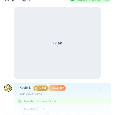
Iklan
Kevin L
Gold
Level 87
28 Mei 2024 04:48
Jawaban terverifikasi
【Jawaban】: 9
【Penjelasan】: Pertama, kita perlu menghitung jumlah