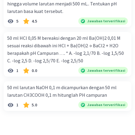
hingga volume larutan menjadi 500 mL.. Tentukan pH
larutan basa kuat tersebut.
5
4.5
Jawaban terverifikasi
50 ml HCl 0,05 M bereaksi dengan 20 ml Ba(OH)2 0,01 M
sesuai reaksi dibawah ini HCl + Ba(OH)2 → BaCl2 + H2O
berapakah pH Campuran …. * A. -log 2,1/70 B. -log 1,5/50
C. -log 2,5 D. -log 2,5/70 E. -log 2,5/50
1
0.0
Jawaban terverifikasi
50 ml larutan NaOH 0,1 m dicampurkan dengan 50 ml
larutan CH3COOH 0,1 m hitunglah PH campuran
1
5.0
Jawaban terverifikasi