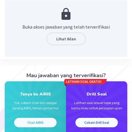
2). Memanfaatkan alat komunikasi demi kemajuan masa
depan dan tidak menyalahgunakannya.
3). Memilih informasi dengan tepat dan bijaksana agar
tidak mudah terpengaruh dan terhasut oleh informasi yg
Buka akses jawaban yang telah terverifikasi
salah.
Lihat Iklan
·
5.0
(
1
)
Balas
Beri Rating
Keyzia A
Level 1
19 November 2023 15:05
Mekasih kak
Mau jawaban yang terverifikasi?
LATIHAN SOAL GRATIS!
Tanya ke AiRIS
Drill Soal
Yuk, cobain chat dan belajar
Latihan soal sesuai topik yang
bareng AiRIS, teman pintarmu!
kamu mau untuk persiapan ujian
Chat AiRIS
Cobain Drill Soal
Iklan