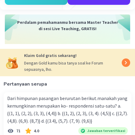
Perdalam pemahamanmu bersama Master Teacher
di sesi Live Teaching, GRATIS!
Klaim Gold gratis sekarang!
Dengan Gold kamu bisa tanya soal ke Forum
sepuasnya, lho.
Pertanyaan serupa
Dari himpunan pasangan berurutan berikut.manakah yang
kemungkinan merupakan ko- respondensi satu-satu? a.
{(1, 1), (2, 2), (3, 3), (4,4)} b. {(1, 2), (2, 3), (3, 4). (4,5)} c. {(2,7).
(4,8). (6,9). (8,7)} d. {(3.4), (5,7). (7, 9). (9,6)}
71
4.0
Jawaban terverifikasi