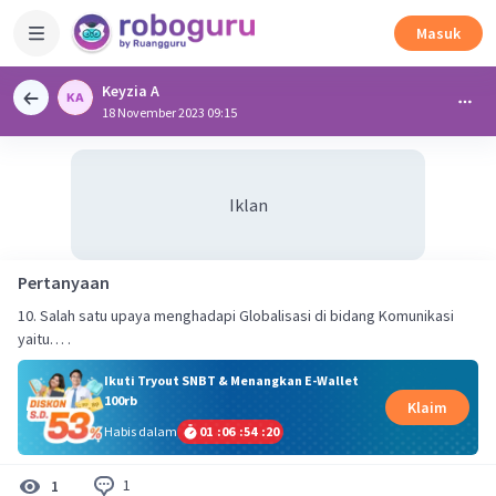
Masuk
Keyzia A
18 November 2023 09:15
Iklan
Pertanyaan
10. Salah satu upaya menghadapi Globalisasi di bidang Komunikasi
yaitu… .
Ikuti Tryout SNBT & Menangkan E-Wallet
100rb
Klaim
Habis dalam
01
:
06
:
54
:
19
1
1