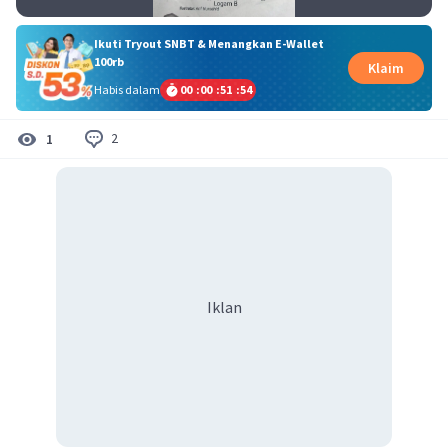
Ikuti Tryout SNBT & Menangkan E-Wallet
100rb
Klaim
Habis dalam
00
:
00
:
51
:
53
2
1
Iklan