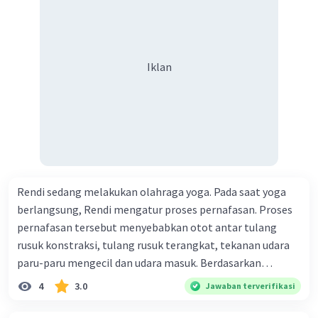
bulat, rasa manis D. dihasi lkan tiga mangga buah bulat,
rasa asam
Iklan
Rendi sedang melakukan olahraga yoga. Pada saat yoga
berlangsung, Rendi mengatur proses pernafasan. Proses
pernafasan tersebut menyebabkan otot antar tulang
rusuk konstraksi, tulang rusuk terangkat, tekanan udara
paru-paru mengecil dan udara masuk. Berdasarkan
informasi tersebut, dapat disimpulkan bahwa Rendi
4
3.0
Jawaban terverifikasi
sedang melakukan proses pernafasan....