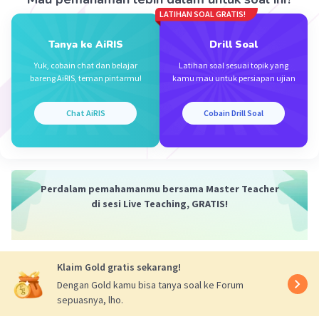
LATIHAN SOAL GRATIS!
·
5.0
(
1
)
Balas
Beri Rating
Tanya ke AiRIS
Drill Soal
Yuk, cobain chat dan belajar
Latihan soal sesuai topik yang
Natalia N
Level 2
bareng AiRIS, teman pintarmu!
kamu mau untuk persiapan ujian
05 Oktober 2023 03:05
jawabannya b. Herpes
Chat AiRIS
Cobain Drill Soal
·
0.0
(
0
)
Balas
Beri Rating
Iklan
Perdalam pemahamanmu bersama Master Teacher
di sesi Live Teaching, GRATIS!
Klaim Gold gratis sekarang!
Dengan Gold kamu bisa tanya soal ke Forum
sepuasnya, lho.