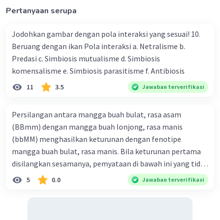
Pertanyaan serupa
Jodohkan gambar dengan pola interaksi yang sesuai! 10.
Beruang dengan ikan Pola interaksi a. Netralisme b.
Predasi c. Simbiosis mutualisme d. Simbiosis
komensalisme e. Simbiosis parasitisme f. Antibiosis
11
3.5
Jawaban terverifikasi
Persilangan antara mangga buah bulat, rasa asam
(BBmm) dengan mangga buah lonjong, rasa manis
(bbMM) menghasilkan keturunan dengan fenotipe
mangga buah bulat, rasa manis. Bila keturunan pertama
disilangkan sesamanya, pemyataan di bawah ini yang tidak
benar mengenai keturunan yang dihasilkan dari
5
0.0
Jawaban terverifikasi
persilangan terse but adalah ... A. dihasilkan sembilan
mangga buah bulat, rasa mants B. dihasilkan tiga mangga
buah lonjong, rasa asam C. dihasi lkan tiga mangga buah