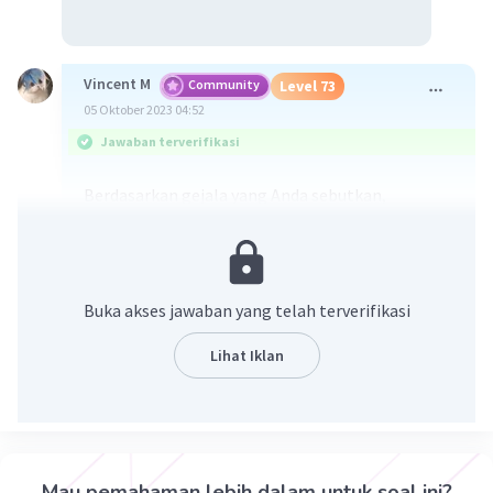
Vincent M
Community
Level 73
05 Oktober 2023 04:52
Jawaban terverifikasi
Berdasarkan gejala yang Anda sebutkan,
penyakit menular seksual yang dimaksud adalah
b. herpes
. Gejala seperti bintik-bintik merah dan
gatal-gatal pada organ kelamin luar serta rasa
nyeri ketika buang air kecil adalah ciri-ciri umum
Buka akses jawaban yang telah terverifikasi
dari infeksi herpes genital. Herpes genital
disebabkan oleh virus herpes simpleks tipe 2
Lihat Iklan
(HSV-2) dan dapat menyebabkan gejala seperti
yang Anda sebutkan.
Mau pemahaman lebih dalam untuk soal ini?