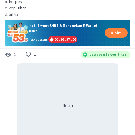
b. herpes
c. keputihan
d. sifilis
Ikuti Tryout SNBT & Menangkan E-Wallet
100rb
Klaim
Habis dalam
00
:
16
:
37
:
06
2
1
Jawaban terverifikasi
Iklan