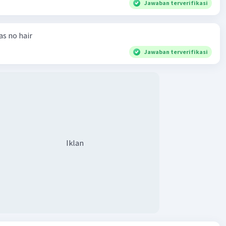
Jawaban terverifikasi
·
0.0
(
0
)
Balas
ating
has no hair
Jawaban terverifikasi
Iklan
Iklan