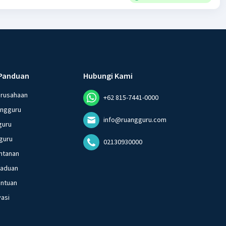
Panduan
Hubungi Kami
erusahaan
+62 815-7441-0000
angguru
info@ruangguru.com
guru
guru
02130930000
ntanan
gaduan
entuan
vasi