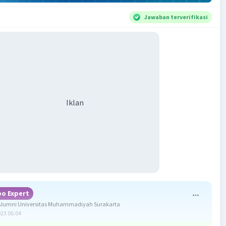
Jawaban terverifikasi
Iklan
o Expert
lumni Universitas Muhammadiyah Surakarta
023 06:04