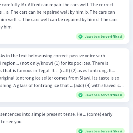
ir the cars well. The correct
The cars can
repaired by him d. The cars
by him.
Jawaban terverifikasi
hat is famous in Tegal. It ... (call) (2) as es lontrong. It...
original lontrong ice seller comes from Slawi. Its taste is so
shing. A glass of lontrong ice that ... (add) (4) with shaved ice
5), lontrong ice will ... (flush)
Jawaban terverifikasi
milk and pandan syrup. The reason behind Lontrong ice
) on the fact that at the first time, ice lontrong ... (sell) (8) in
ces into simple present tense. He ... (come) early
med Lontrong Alley. Lontrong Alley ... (located) (9) in
to see you.
Budimulya region. Nomor 8
Jawaban terverifikasi