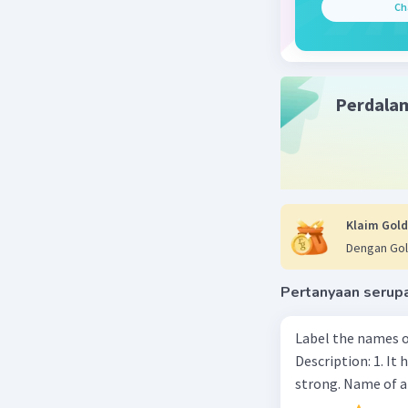
Ch
Positive 
objek yan
degree be
perubahan
perbandin
Perdala
conjuncti
Rumusnya
S + V + as
Klaim Gold
Contoh:
Dengan Gol
- The task
sesulit y
Pertanyaan serup
Kalimatny
Label the names o
(Badut ini
Description: 1. It 
Jadi, jaw
strong. Name of 