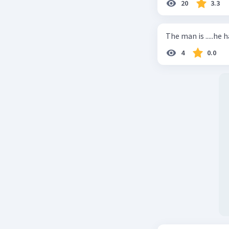
20
3.3
Beri R
The man is .....he 
4
0.0