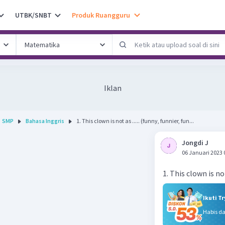
UTBK/SNBT
Produk Ruangguru
Iklan
SMP
Bahasa Inggris
1. This clown is not as ..... (funny, funnier, fun...
Jongdi J
06 Januari 2023 
1. This clown is not
Ikuti T
Habis d