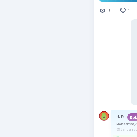
1
2
H. R.
Rob
Mahasiswa/A
09 Januari 2