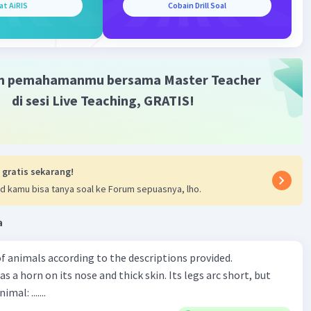
at AiRIS
Cobain Drill Soal
degree adalah sebuah bentuk perbandingan antara dua
g memiliki tingkatan atau level yang setara/sama. Positive
rupa bentuk standar adjective atau adverb tanpa
 apapun. Ketika digunakan untuk menyatakan
gan, positive degree harus digunakan bersama correlative
m pemahamanmu bersama Master Teacher
on as … as.
di sesi Live Teaching, GRATIS!
:
 Adjective/Adverb as + S + V
 gratis sekarang!
d kamu bisa tanya soal ke Forum sepuasnya, lho.
 is not as difficult as you imagine. (Tugas tersebut tidak
ang kamu bayangkan.)
a
a menjadi "This clown is not as funny as the other one."
f animals according to the descriptions provided.
 tidak selucu seperti badut yang satunya.)
has a horn on its nose and thick skin. Its legs arc short, but
abannya adalah "
funny
".
animal: .......