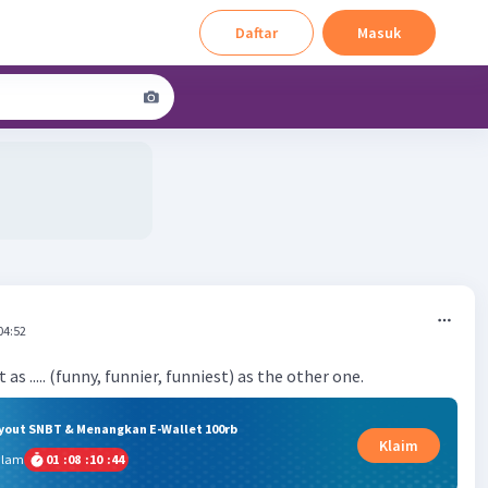
Daftar
Masuk
04:52
 as ..... (funny, funnier, funniest) as the other one.
ryout SNBT & Menangkan E-Wallet 100rb
Klaim
alam
01
:
08
:
10
:
43