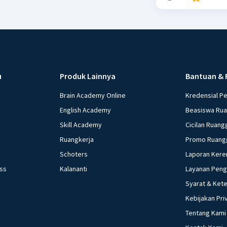
u
Produk Lainnya
Bantuan & 
Brain Academy Online
Kredensial P
English Academy
Beasiswa Ru
Skill Academy
Cicilan Ruang
Ruangkerja
Promo Ruang
Schoters
Laporan Kere
ess
Kalananti
Layanan Pen
Syarat & Ket
Kebijakan Pri
Tentang Kami