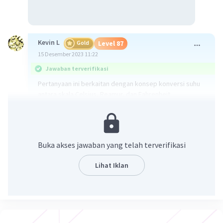
Kevin L
Gold
Level 87
15 Desember 2023 11:22
Jawaban terverifikasi
Pertanyaan ini berkaitan dengan konsep konversi suhu
antara skala Celsius, Reamur, dan Fahrenheit.
Rumus konversi suhu yang digunakan adalah:
1. Dari Celsius ke Reamur: R = 4/5 * C
2. Dari Celsius ke Fahrenheit: F = 9/5 * C + 32
Buka akses jawaban yang telah terverifikasi
Penjelasan:
Lihat Iklan
1. Pertama, kita akan mengkonversi suhu dari Celsius ke
Reamur. Dengan menggunakan rumus R = 4/5 * C, kita
dapat menggantikan C dengan 135. Sehingga, R = 4/5 *
135 = 108R.
2. Selanjutnya, kita akan mengkonversi suhu dari Celsius
ke Fahrenheit. Dengan menggunakan rumus F = 9/5 * C +