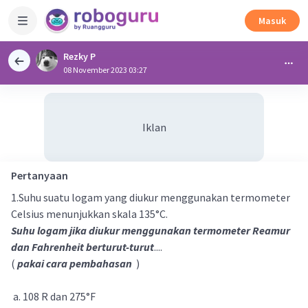
Masuk
Rezky P
08 November 2023 03:27
Iklan
Pertanyaan
1.Suhu suatu logam yang diukur menggunakan termometer
Celsius menunjukkan skala 135°C.
Suhu logam jika diukur menggunakan termometer Reamur
dan Fahrenheit berturut-turut
....
(
pakai cara pembahasan
)
a. 108 R dan 275°F