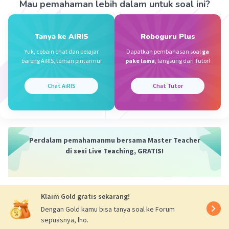
Mau pemahaman lebih dalam untuk soal ini?
32, kita dapat menggantikan C dengan 135. Sehingga, F
= 9/5 * 135 + 32 = 275F.
Tanya ke AiRIS
Roboguru Plus
Kesimpulan:
Jadi, suhu logam jika diukur menggunakan termometer
Yuk, cobain chat dan belajar
Dapatkan pembahasan soal
ga
Reamur dan Fahrenheit berturut-turut adalah 108R dan
bareng AiRIS, teman pintarmu!
pake lama
, langsung dari Tutor!
275F. Jadi, jawabannya adalah (a).
Chat AiRIS
Chat Tutor
·
4.6
(
9
)
Balas
Beri Rating
Benetta B
Level 94
15 Juli 2024 06:54
Perdalam pemahamanmu bersama Master Teacher
di sesi Live Teaching, GRATIS!
A. 108 R dan 275°F
Iklan
·
5.0
(
2
)
Balas
Beri Rating
Klaim Gold gratis sekarang!
Dengan Gold kamu bisa tanya soal ke Forum
sepuasnya, lho.