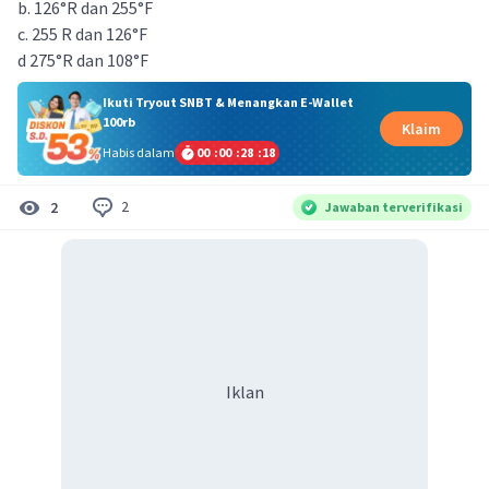
b. 126°R dan 255°F
c. 255 R dan 126°F
d 275°R dan 108°F​
Ikuti Tryout SNBT & Menangkan E-Wallet
100rb
Klaim
Habis dalam
00
:
00
:
28
:
18
2
2
Jawaban terverifikasi
Iklan