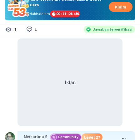
100rb
Klaim
Habis dalam
00
:
11
:
28
:
40
1
1
Jawaban terverifikasi
Iklan
Meikarlina S
Community
Level 27