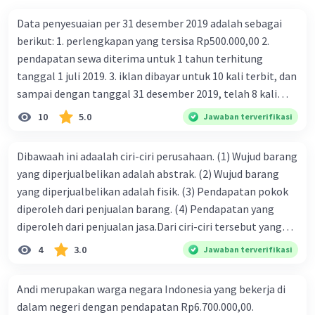
Iklan
Data penyesuaian per 31 desember 2019 adalah sebagai
berikut: 1. perlengkapan yang tersisa Rp500.000,00 2.
pendapatan sewa diterima untuk 1 tahun terhitung
tanggal 1 juli 2019. 3. iklan dibayar untuk 10 kali terbit, dan
sampai dengan tanggal 31 desember 2019, telah 8 kali
terbit. 4. gaji terutang untuk periode berjalan sebesar
10
5.0
Jawaban terverifikasi
Rp800.000,00 dari data di atas, pencatatan jurnal pembalik
yang benar adalah ....
Dibawaah ini adaalah ciri-ciri perusahaan. (1) Wujud barang
yang diperjualbelikan adalah abstrak. (2) Wujud barang
yang diperjualbelikan adalah fisik. (3) Pendapatan pokok
diperoleh dari penjualan barang. (4) Pendapatan yang
diperoleh dari penjualan jasa.Dari ciri-ciri tersebut yang
merupakan ciri dari perusahaan dagang ditunjukan pada
4
3.0
Jawaban terverifikasi
nomor…. a. 1 dan 3 b. 3 dan 4 c. 2 dan 3 d. 1 dan 2 e. 2 dan 4
Andi merupakan warga negara Indonesia yang bekerja di
dalam negeri dengan pendapatan Rp6.700.000,00.