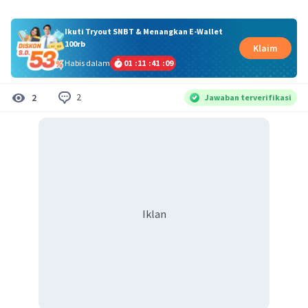
Ikuti Tryout SNBT & Menangkan E-Wallet
100rb
Klaim
Habis dalam
01
:
11
:
41
:
09
2
2
Jawaban terverifikasi
Iklan