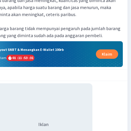
tu barang dan jasa meningkat, kuantitas yang diminta akan
ya, apabila harga suatu barang dan jasa menurun, maka
minta akan meningkat, ceteris paribus.
 harga barang tidak mempunyai pengaruh pada jumlah barang
ang yang diminta sudah ada pada anggaran pembeli.
ryout SNBT & Menangkan E-Wallet 100rb
Klaim
alam
01
:
11
:
53
:
30
Iklan