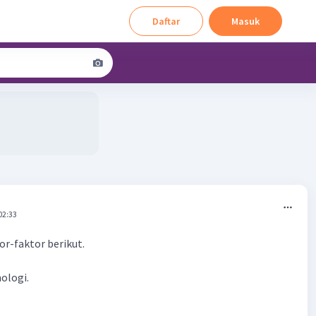
Daftar
Masuk
02:33
or-faktor berikut.
ologi.