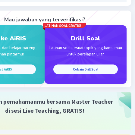
an 1 balasan lainnya
Mau jawaban yang terverifikasi?
LATIHAN SOAL GRATIS!
 ke AiRIS
Drill Soal
t dan belajar bareng
Latihan soal sesuai topik yang kamu mau
man pintarmu!
untuk persiapan ujian
Iklan
at AiRIS
Cobain Drill Soal
m pemahamanmu bersama Master Teacher
di sesi Live Teaching, GRATIS!