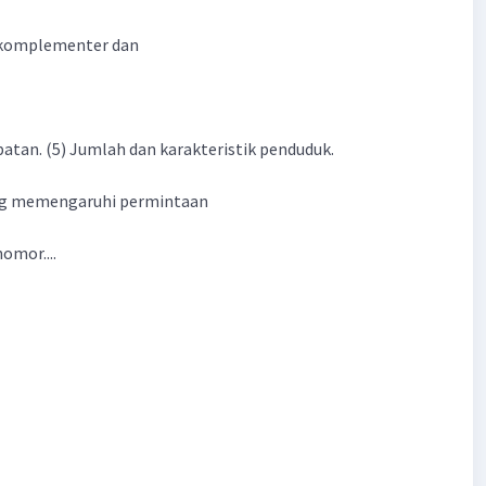
 komplementer dan
atan. (5) Jumlah dan karakteristik penduduk.
ng memengaruhi permintaan
omor....