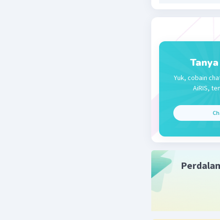
— Tampilk
Tanya
Yuk, cobain cha
AiRIS, te
Ch
Perdala