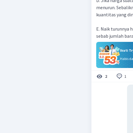
D. Jika harga sua
menurun. Sebalikn
kuantitas yang di
E. Naik turunnya
sebab jumlah bar
Ikuti T
Habis d
1
2