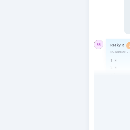
Rezky R
05 Januari 2
1. E
2. E
3.A
4.D
Beri R
Cris
01 Fe
Y