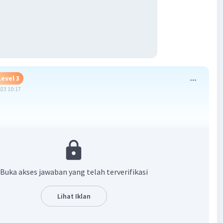
Level 3
023 10:17
·
3.4
(
22
)
Balas
ating
Buka akses jawaban yang telah terverifikasi
tian J
Level 1
Lihat Iklan
bruari 2024 14:14