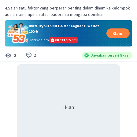
4.Salah satu faktor yang berperan penting dalam dinamika kelompok
adalah kemimpinan atau leadership mengapa demikian
Ikuti Tryout SNBT & Menangkan E-Wallet
100rb
Klaim
Habis dalam
00
:
13
:
05
:
39
2
3
Jawaban terverifikasi
Iklan