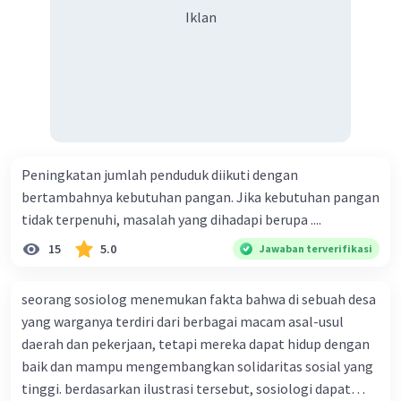
organisasi.
Iklan
Semoga membantu yaa^^
·
0.0
(
0
)
Balas
Beri Rating
Meikarlina S
Community
Level 27
05 Oktober 2023 10:56
Peningkatan jumlah penduduk diikuti dengan
bertambahnya kebutuhan pangan. Jika kebutuhan pangan
Jawaban terverifikasi
tidak terpenuhi, masalah yang dihadapi berupa ....
1. Pengelompokan sosial dalam kehidupan
Iklan
15
5.0
Jawaban terverifikasi
masyarakat dapat dijumpai karena manusia
adalah makhluk sosial yang memiliki kebutuhan
seorang sosiolog menemukan fakta bahwa di sebuah desa
untuk berinteraksi dan berhubungan dengan
yang warganya terdiri dari berbagai macam asal-usul
orang lain. Pengelompokan sosial terjadi karena
daerah dan pekerjaan, tetapi mereka dapat hidup dengan
adanya kesamaan dalam hal agama, suku,
baik dan mampu mengembangkan solidaritas sosial yang
pendidikan, pekerjaan, dan lain sebagainya.
tinggi. berdasarkan ilustrasi tersebut, sosiologi dapat
Dengan adanya pengelompokan sosial, manusia