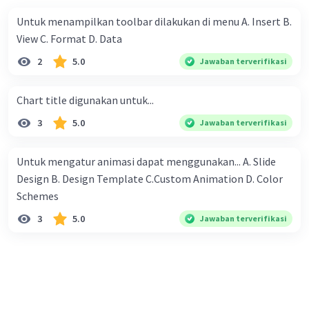
mendapatkan seribu rupiah, 2 ribu rupiah, 4 ribu rupiah, 8
Untuk menampilkan toolbar dilakukan di menu A. Insert B.
ribu rupiah dan seterusnya. Mereka berniat untuk
View C. Format D. Data
melewati setiap hari masa liburnya di desa nenek dengan
2
5.0
Jawaban terverifikasi
membantu petani, dan mereka berdua sudah berjanji
untuk bekerja pada petani yang sama. Mengenai upah,
Chart title digunakan untuk...
mereka juga diam-diam sudah sepakat untuk membagi
sama rata dari yang diperoleh berdua. Pertanyaannya:
3
5.0
Jawaban terverifikasi
Kepada petani yang mana mereka bekerja sehingga
mendapat upah yang paling banyak ?
Untuk mengatur animasi dapat menggunakan... A. Slide
Design B. Design Template C.Custom Animation D. Color
Schemes​
3
5.0
Jawaban terverifikasi