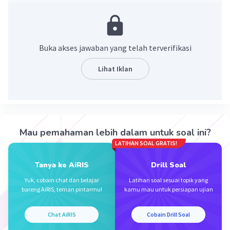
·
0.0
(
0
)
Balas
Beri Rating
Buka akses jawaban yang telah terverifikasi
Lihat Iklan
Iklan
Mau pemahaman lebih dalam untuk soal ini?
LATIHAN SOAL GRATIS!
Tanya ke AiRIS
Drill Soal
Yuk, cobain chat dan belajar
Latihan soal sesuai topik yang
bareng AiRIS, teman pintarmu!
kamu mau untuk persiapan ujian
Chat AiRIS
Cobain Drill Soal