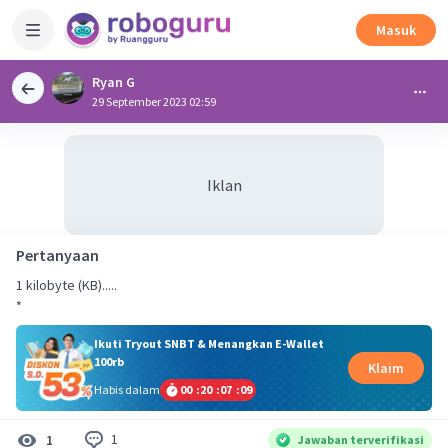
Masuk
Ryan G
29 September 2023 02:59
Iklan
Pertanyaan
1 kilobyte (KB).....
*
Ikuti Tryout SNBT & Menangkan E-Wallet
100rb
Klaim
Habis dalam
00
:
20
:
07
:
08
1
1
Jawaban terverifikasi