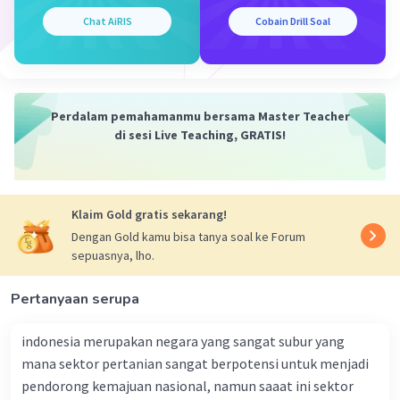
panjang. Namun, pada dasarnya, setiap pulau akan
Chat AiRIS
Cobain Drill Soal
memiliki setidaknya satu titik karena sifatnya sebagai
massa daratan terisolasi yang dikelilingi oleh air di
semua sisi.
Perdalam pemahamanmu bersama Master Teacher
di sesi Live Teaching, GRATIS!
2.Geografi memainkan peran yang penting dalam alam
Klaim Gold gratis sekarang!
dan masyarakat karena disiplin ilmu ini mempelajari
Dengan Gold kamu bisa tanya soal ke Forum
hubungan antara manusia dengan lingkungan fisiknya.
sepuasnya, lho.
Berikut adalah beberapa alasan mengapa geografi
penting dalam konteks alam dan sosial:
Pertanyaan serupa
Peran Geografi dalam Alam:
indonesia merupakan negara yang sangat subur yang
Menjelaskan Pola dan Proses Alamiah: Geografi
mana sektor pertanian sangat berpotensi untuk menjadi
memungkinkan kita untuk memahami pola dan proses
pendorong kemajuan nasional, namun saaat ini sektor
alamiah di Bumi, seperti pergerakan angin, distribusi