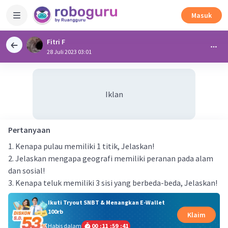
Masuk
Fitri F
28 Juli 2023 03:01
Iklan
Pertanyaan
1. Kenapa pulau memiliki 1 titik, Jelaskan!
2. Jelaskan mengapa geografi memiliki peranan pada alam
dan sosial!
3. Kenapa teluk memiliki 3 sisi yang berbeda-beda, Jelaskan!
Ikuti Tryout SNBT & Menangkan E-Wallet
100rb
Klaim
Habis dalam
00
:
11
:
59
:
41