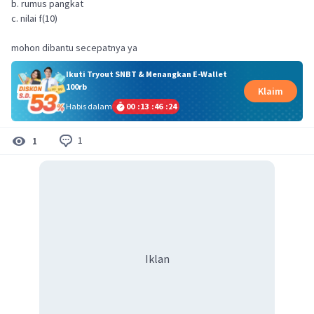
b. rumus pangkat
c. nilai f(10)
mohon dibantu secepatnya ya
Ikuti Tryout SNBT & Menangkan E-Wallet
100rb
Klaim
Habis dalam
00
:
13
:
46
:
24
1
1
Iklan