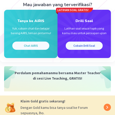
Mau jawaban yang terverifikasi?
LATIHAN SOAL GRATIS!
Iklan
Tanya ke AiRIS
Drill Soal
Yuk, cobain chat dan belajar
Latihan soal sesuai topik yang
bareng AiRIS, teman pintarmu!
kamu mau untuk persiapan ujian
Chat AiRIS
Cobain Drill Soal
Perdalam pemahamanmu bersama Master Teacher
di sesi Live Teaching, GRATIS!
Klaim Gold gratis sekarang!
Dengan Gold kamu bisa tanya soal ke Forum
sepuasnya, lho.