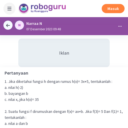
Masuk
Narraa N
07 Desember 2023 09:48
Iklan
Pertanyaan
1. Jika diketahui fungsi h dengan rumus h(x)= 3x+5, tentukanlah :
a. nilai h(-2)
b. bayangan b
c. nilai x, jika h(x)= 35
2. Suatu fungsi f dirumuskan dengan f(x)= ax+b. Jika f(3)= 5 Dan f(1)= 1,
tentukanlah :
a. nilai a dan b