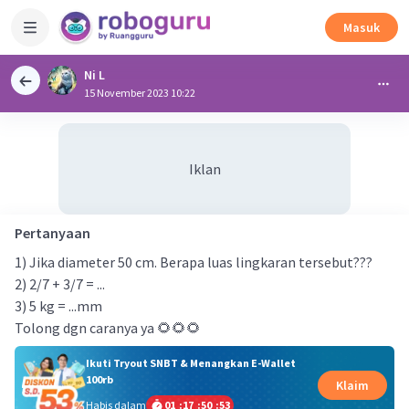
Masuk
Ni L
15 November 2023 10:22
Iklan
Pertanyaan
1) Jika diameter 50 cm. Berapa luas lingkaran tersebut???
2) 2/7 + 3/7 = ...
3) 5 kg = ...mm
Tolong dgn caranya ya 🌻🌻🌻
Ikuti Tryout SNBT & Menangkan E-Wallet
100rb
Klaim
Habis dalam
01
:
17
:
50
:
53