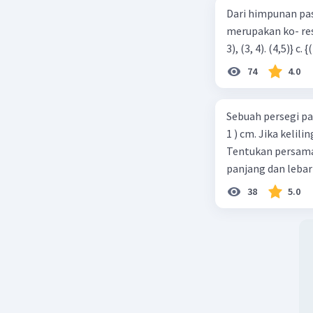
Dari himpunan pa
merupakan ko- respondensi satu-satu? a. {(1, 1), (2, 2), (3, 3), (4,4)} b. {(1, 2), (2,
Violetta G
74
4.0
17 Desember 
Jawaban 
Sebuah persegi pa
1. Benda 
1 ) cm. Jika kelil
bentuk ya
Tentukan persamaa
2 Benda k
panjang dan lebar
dan ukura
38
5.0
3. Perbed
Dua be
sisi y
dua ben
berses
Benda 
sebang