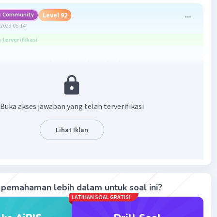
Community
Level 92
2023 05:14
terverifikasi
ang tepat untuk soal tersebut adalah
sebangun merupakan benda-benda yang memiliki bentuk
api ukurannya berbeda dengan sisi-sisi yang bersesuaian
perbandingan yang sama besar.
Buka akses jawaban yang telah terverifikasi
kongruen adalah benda-benda yang memiliki bentuk dan
ng sama.
Lihat Iklan
ongruen sisi-sisi yang bersesuaian harus
sama panjang,
n kalau sebangun
perbandingan
sisi-sisi yang bersesuaian
a besar
. Jadi, semua bangun yang kongruen udah pasti
 tapi kalau sebangun belum tentu kongruen.
 sebangun :
pemahaman lebih dalam untuk soal ini?
LATIHAN SOAL GRATIS!
erskala
ur bangunan dan bangunan sebenarnya