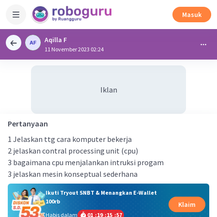
Masuk
Aqilla F
11 November 2023 02:24
Iklan
Pertanyaan
1 Jelaskan ttg cara komputer bekerja
2 jelaskan contral processing unit (cpu)
3 bagaimana cpu menjalankan intruksi progam
3 jelaskan mesin konseptual sederhana
Ikuti Tryout SNBT & Menangkan E-Wallet
100rb
Klaim
Habis dalam
01
:
19
:
15
:
57