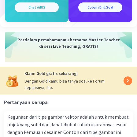
unit aritmatika/logika (arithmetic/logic unit)
yang melakukan operasi matematika dan logika.
Chat AiRIS
Cobain Drill Soal
Bagaimana CPU Menjalankan Instruksi
Program
: CPU menjalankan instruksi program
dengan melakukan serangkaian langkah,
termasuk:
Perdalam pemahamanmu bersama Master Teacher
di sesi Live Teaching, GRATIS!
Fetch: CPU mengambil instruksi
berikutnya dari memori.
Decode: CPU memahami instruksi
tersebut, menentukan apa yang perlu
Klaim Gold gratis sekarang!
dilakukan.
Dengan Gold kamu bisa tanya soal ke Forum
Execute: CPU melakukan operasi yang
sepuasnya, lho.
diminta oleh instruksi, seperti
penambahan, pengurangan,
Pertanyaan serupa
perbandingan, dll.
Write back: Jika diperlukan, CPU menulis
Kegunaan dari tipe gambar vektor adalah untuk membuat
kembali hasilnya ke dalam memori atau
objek yang solid dan dapat diubah-ubah ukurannya sesuai
register.
dengan kemauan desainer. Contoh dari tipe gambar ini