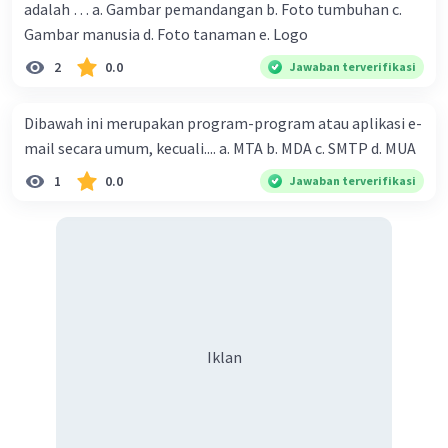
adalah … a. Gambar pemandangan b. Foto tumbuhan c.
Mesin Konseptual Sederhana
: Mesin
Gambar manusia d. Foto tanaman e. Logo
konseptual sederhana dalam konteks komputer
2
0.0
Jawaban terverifikasi
adalah representasi abstrak dari bagaimana
komputer bekerja. Ini dapat terdiri dari unit yang
melakukan serangkaian operasi sederhana,
Dibawah ini merupakan program-program atau aplikasi e-
seperti penambahan dan pengurangan, serta
mail secara umum, kecuali.... a. MTA b. MDA c. SMTP d. MUA
unit kontrol yang mengatur aliran instruksi.
1
0.0
Jawaban terverifikasi
Mesin ini dapat dianggap sebagai model dasar
untuk memahami prinsip-prinsip dasar
komputasi tanpa memperhatikan detail
teknisnya.
Iklan
·
0.0
(
0
)
Balas
Beri Rating