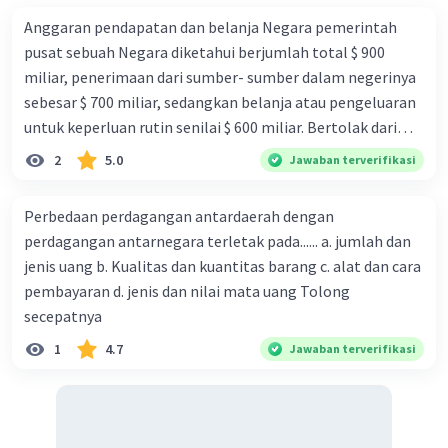
dalam pendidikan dan pelatihan
Anggaran pendapatan dan belanja Negara pemerintah
keterampilan untuk meningkatkan daya
pusat sebuah Negara diketahui berjumlah total $ 900
saing tenaga kerja.
miliar, penerimaan dari sumber- sumber dalam negerinya
Infrastruktur:
Pembangunan
sebesar $ 700 miliar, sedangkan belanja atau pengeluaran
infrastruktur yang mendukung
untuk keperluan rutin senilai $ 600 miliar. Bertolak dari
konektivitas dan distribusi barang dan jasa.
informasi ini, tabungan pemerintah Negara tersebut
2
5.0
Jawaban terverifikasi
Inovasi dan Riset:
Mendorong kegiatan
adalan sebesar .. a. $ 100 miliar b. $ 200 miliar c. $ 300 miliar
inovasi dan riset untuk menciptakan
d. $ 400 miliar e. $ 1.000 miliar
produk dan layanan baru.
Perbedaan perdagangan antardaerah dengan
Kebijakan Pro-Bisnis:
Membuat kebijakan
perdagangan antarnegara terletak pada...... a. jumlah dan
yang mendukung pertumbuhan bisnis dan
jenis uang b. Kualitas dan kuantitas barang c. alat dan cara
mengurangi hambatan birokrasi.
pembayaran d. jenis dan nilai mata uang Tolong
secepatnya
1
4.7
4. Manfaat Pusat-Pusat Keunggulan Ekonomi:
Jawaban terverifikasi
Penciptaan Lapangan Kerja:
Pusat-pusat
keunggulan ekonomi dapat menciptakan
peluang pekerjaan bagi masyarakat