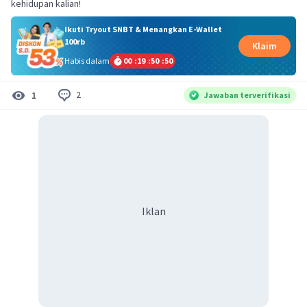
kehidupan kalian!
Ikuti Tryout SNBT & Menangkan E-Wallet
100rb
Klaim
Habis dalam
00
:
19
:
50
:
50
2
1
Jawaban terverifikasi
Iklan