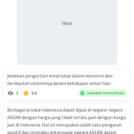
setempat.
Peningkatan Pendapatan:
Pertumbuhan
ekonomi di pusat-pusat keunggulan dapat
Iklan
meningkatkan pendapatan masyarakat
dan kemakmuran daerah tersebut.
Pengembangan Infrastruktur dan
Layanan:
Keberhasilan pusat-pusat
keunggulan seringkali menyertai
pembangunan infrastruktur dan pelayanan
publik yang lebih baik.
jelaskan pengertian kreativitas dalam ekonomi dan
berikanlah contohnya dalam kehidupan sehari hari
·
0.0
(
0
)
Balas
Beri Rating
1
0.0
Jawaban terverifikasi
Kevin L
Berbagai produk Indonesia dapat dijual di negara-negara
Gold
Level 87
23 Januari 2024 11:22
ASEAN dengan harga yang tidak terlalu jauh dengan harga
jual di Indonesia. Hal ini merupakan salah satu pengaruh
Jawaban terverifikasi
positif dari interaksi antarruang negara ASEAN dalam
Untuk menjawab pertanyaan ini, kita perlu memahami