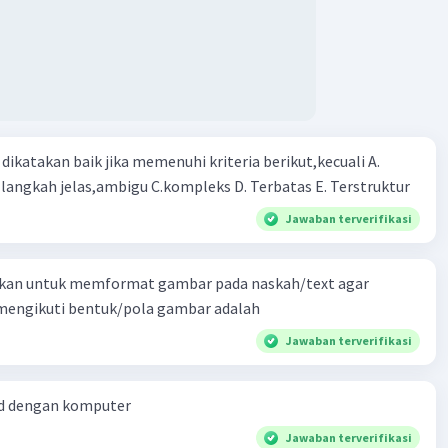
 produksi unitnya adalah A -> C, A -> B, dan A -> A.
menghilangkan produksi unit A -> B, kita perlu mengganti
unit tersebut dengan semua produksi yang memiliki B
pala produksi. Misalnya, jika kita memiliki produksi B ->
produksi unit A -> B dapat digantikan dengan A -> a|b.
jika ada produksi unit yang berbentuk A -> A, produksi
dapat dihapus tanpa menggantinya.
ikatakan baik jika memenuhi kriteria berikut,kecuali A.
gkah-langkah jelas,ambigu C.kompleks D. Terbatas E. Terstruktur
dalah CFG setelah menghilangkan produksi unit:
Jawaban terverifikasi
aC | a
kan untuk memformat gambar pada naskah/text agar
 mengikuti bentuk/pola gambar adalah
Jawaban terverifikasi
an:
h menghilangkan produksi unit adalah S -> Aac | aC | a, A -
d dengan komputer
 B -> b, dan C -> d. Semoga penjelasan ini membantu Anda 🙂
Jawaban terverifikasi