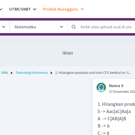
UTBK/SNBT
Produk Ruangguru
Iklan
SMA
Teknologi Informasi
1. Hilangkan produksi unit dari CFG berikut ini: S...
Nama S
27 Desember 202
1. Hilangkan produk
S -> Aac|aC|Aa|a
A -> C|AB|A|B
B -> b
C -> d