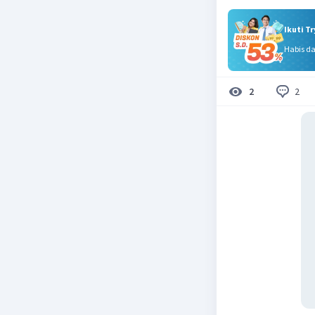
Ikuti T
Habis d
2
2