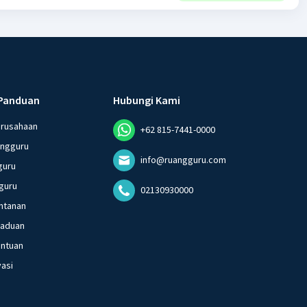
·
1.0
(
1
)
Balas
ating
Panduan
Hubungi Kami
erusahaan
+62 815-7441-0000
angguru
info@ruangguru.com
guru
guru
02130930000
ntanan
gaduan
entuan
vasi