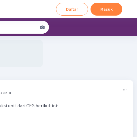
Daftar
Masuk
3 20:18
si unit dari CFG berikut ini: