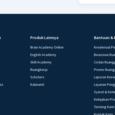
Beri R
u
Produk Lainnya
Bantuan & 
Brain Academy Online
Kredensial P
English Academy
Beasiswa Ru
Skill Academy
Cicilan Ruang
Ruangkerja
Promo Ruang
Schoters
Laporan Kere
ess
Kalananti
Layanan Pen
Syarat & Ket
Kebijakan Pri
Tentang Kami
Kontak Kami