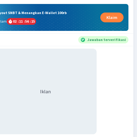
ryout SNBT & Menangkan E-Wallet 100rb
Klaim
alam
02
:
11
:
56
:
14
Jawaban terverifikasi
Iklan