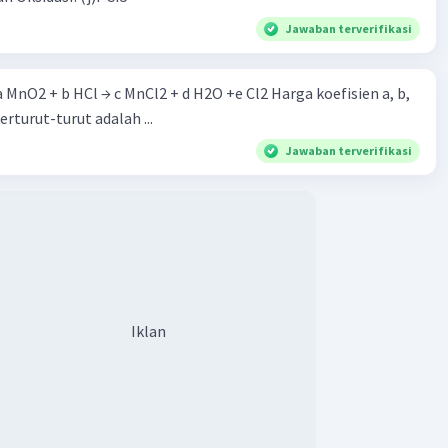
Jawaban terverifikasi
 a MnO2 + b HCl → c MnCl2 + d H2O +e Cl2 Harga koefisien a, b,
berturut-turut adalah ...
Jawaban terverifikasi
Iklan