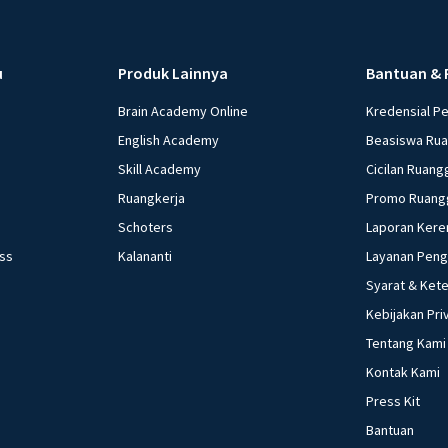
u
Produk Lainnya
Bantuan & 
Brain Academy Online
Kredensial P
English Academy
Beasiswa Ru
Skill Academy
Cicilan Ruang
Ruangkerja
Promo Ruang
Schoters
Laporan Kere
ess
Kalananti
Layanan Pen
Syarat & Ket
Kebijakan Pri
Tentang Kami
Kontak Kami
Press Kit
Bantuan