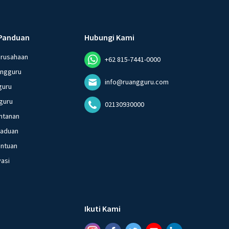
Panduan
Hubungi Kami
erusahaan
+62 815-7441-0000
angguru
info@ruangguru.com
guru
guru
02130930000
ntanan
gaduan
entuan
vasi
Ikuti Kami