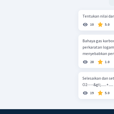
Tentukan nilai dar
10
5.0
Bahaya gas karbon mon
perkaratan logam b. mengurangi kadar CO2 di udara c. merusak lapisan ozon
28
1.0
Selesaikan dan seta
O2----&gt;.......+......
19
5.0