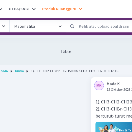
UTBK/SNBT
Produk Ruangguru
Iklan
SMA
Kimia
1). CH3-CH2-CH2Br + C2H5ONa → CH3- CH2-CH2-O-CH2-C...
Made K
12 Oktober 2023 
1). CH3-CH2-CH2
2). CH3-CHBr-CH3
berturut-turut mer
Ikuti T