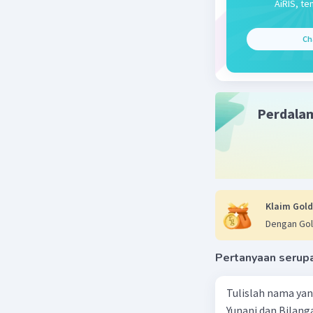
AiRIS, te
reaksi eli
Ch
Jadi, reak
substitusi
Beri R
Perdala
Klaim Gold
Dengan Gol
Pertanyaan serup
Tulislah nama ya
Yunani dan Bilanga