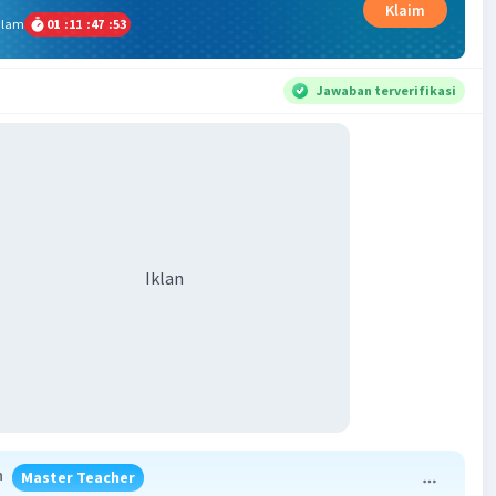
Klaim
alam
01
:
11
:
47
:
52
Jawaban terverifikasi
Iklan
h
Master Teacher