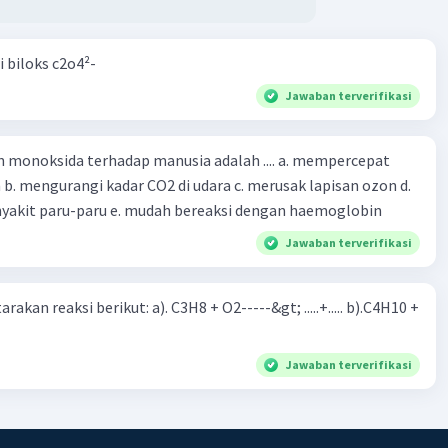
i biloks c2o4²-
Jawaban terverifikasi
oksida terhadap manusia adalah .... a. mempercepat
 d.
menyebabkan penyakit paru-paru e. mudah bereaksi dengan haemoglobin
Jawaban terverifikasi
rakan reaksi berikut: a). C3H8 + O2-----&gt; .....+..... b).C4H10 +
Jawaban terverifikasi