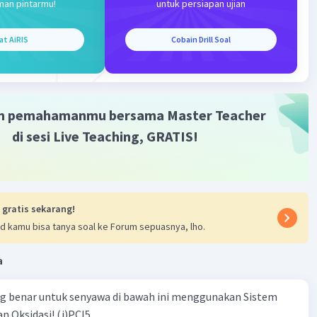
man pintarmu!
untuk persiapan ujian
minasi.
at AiRIS
Cobain Drill Soal
si (1) dan reaksi (2) berturut-turut merupakan reaksi
 dan eliminasi.
·
0.0
(
0
)
Balas
ating
m pemahamanmu bersama Master Teacher
di sesi Live Teaching, GRATIS!
 gratis sekarang!
Iklan
d kamu bisa tanya soal ke Forum sepuasnya, lho.
a
ng benar untuk senyawa di bawah ini menggunakan Sistem
n Oksidasi! (j)PCI5