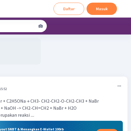
Daftar
Masuk
15:52
Br + C2H5ONa → CH3- CH2-CH2-O-CH2-CH3 + NaBr
 + NaOH -> CH2-CH=CH2 + NaBr + H2O
upakan reaksi ....
ryout SNBT & Menangkan E-Wallet 100rb