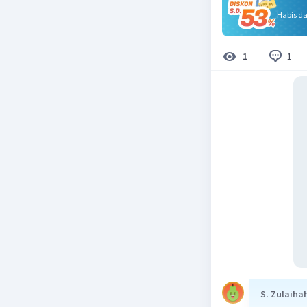
Habis d
1
1
S. Zulaiha