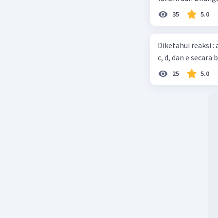
35
5.0
Diketahui reaksi :
c, d, dan e secara 
25
5.0