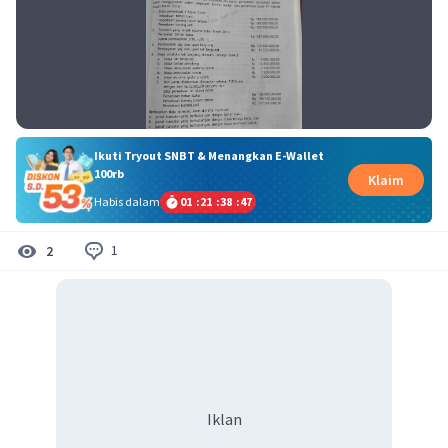
Ikuti Tryout SNBT & Menangkan E-Wallet
100rb
Klaim
Habis dalam
01
:
21
:
38
:
47
1
2
Iklan