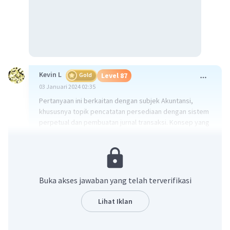
Kevin L
Gold
Level 87
03 Januari 2024 02:35
Pertanyaan ini berkaitan dengan subjek Akuntansi,
khususnya topik pencatatan persediaan dengan sistem
perpetual dan pembuatan jurnal transaksi. Konsep yang
digunakan dalam pertanyaan ini adalah pencatatan
persediaan, pembelian bahan baku, pembayaran gaji
dan upah, serta biaya overhead pabrik.
Penjelasan:
Buka akses jawaban yang telah terverifikasi
1. Jurnal transaksi yang berhubungan dengan bahan
Lihat Iklan
baku:
a. Saat pembelian bahan baku, debit Persediaan Bahan
Baku dan kredit Kas atau Hutang Dagang (tergantung