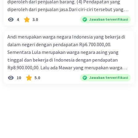
diperoleh dari penjualan barang. (4) Pendapatan yang
diperoleh dari penjualan jasa.Dari ciri-ciri tersebut yang
merupakan ciri dari perusahaan dagang ditunjukan pada
4
3.0
Jawaban terverifikasi
nomor…. a. 1 dan 3 b. 3 dan 4 c. 2 dan 3 d. 1 dan 2 e. 2 dan 4
Andi merupakan warga negara Indonesia yang bekerja di
dalam negeri dengan pendapatan Rp6.700.000,00.
Sementara Lula merupakan warga negara asing yang
tinggal dan bekerja di Indonesia dengan pendapatan
Rp8.900.000,00. Lalu ada Mawar yang merupakan warga
negara Indonesia yang tinggal dan bekerja di luar negeri
10
5.0
Jawaban terverifikasi
dengan pendapatan Rp11.000.000,00. Hitunglah PNB
(GNP) nya!