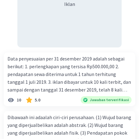
Iklan
Iklan
Data penyesuaian per 31 desember 2019 adalah sebagai
berikut: 1. perlengkapan yang tersisa Rp500.000,00 2.
pendapatan sewa diterima untuk 1 tahun terhitung
tanggal 1 juli 2019. 3. iklan dibayar untuk 10 kali terbit, dan
sampai dengan tanggal 31 desember 2019, telah 8 kali
terbit. 4. gaji terutang untuk periode berjalan sebesar
10
5.0
Jawaban terverifikasi
Rp800.000,00 dari data di atas, pencatatan jurnal pembalik
yang benar adalah ....
Dibawaah ini adaalah ciri-ciri perusahaan. (1) Wujud barang
yang diperjualbelikan adalah abstrak. (2) Wujud barang
yang diperjualbelikan adalah fisik. (3) Pendapatan pokok