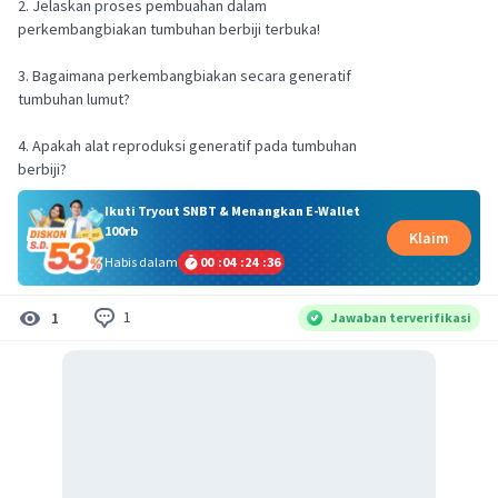
2. Jelaskan proses pembuahan dalam
perkembangbiakan tumbuhan berbiji terbuka!
3. Bagaimana perkembangbiakan secara generatif
tumbuhan lumut?
4. Apakah alat reproduksi generatif pada tumbuhan
Ikuti Tryout SNBT & Menangkan E-Wallet
100rb
Klaim
Habis dalam
00
:
04
:
24
:
35
1
1
Jawaban terverifikasi