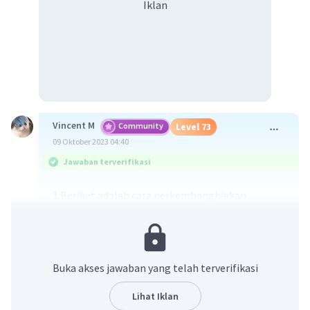
Iklan
Vincent M
Community
Level 73
09 Oktober 2023 04:40
Jawaban terverifikasi
1.Berikut adalah cara perkembangbiakan
vegetatif untuk beberapa jenis tumbuhan yang
disebutkan:
a. Bambu: Bambu dapat berkembangbiak
vegetatif melalui rizoma atau tunas yang
Buka akses jawaban yang telah terverifikasi
tumbuh dari rizoma. Potongan-potongan
rizoma yang ditanam dapat tumbuh menjadi
Lihat Iklan