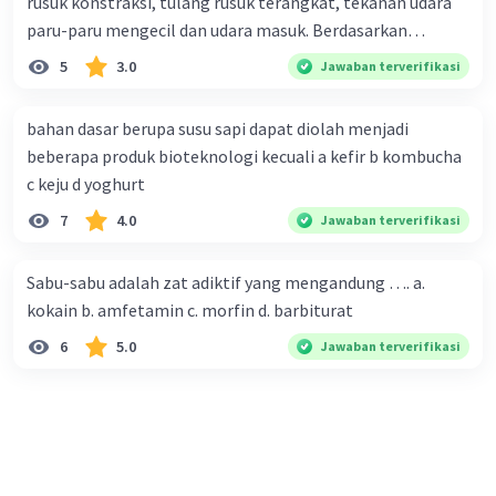
berkembang menjadi buah yang berisi bi ji. Bi ji
rusuk konstraksi, tulang rusuk terangkat, tekanan udara
inilah yang akan tumbuh menjadi tanaman baru
paru-paru mengecil dan udara masuk. Berdasarkan
jika mereka tumbuh di lingkungan yang sesuai.
informasi tersebut, dapat disimpulkan bahwa Rendi
5
3.0
Jawaban terverifikasi
sedang melakukan proses pernafasan....
bahan dasar berupa susu sapi dapat diolah menjadi
beberapa produk bioteknologi kecuali a kefir b kombucha
c keju d yoghurt
·
0.0
(
0
)
Balas
Beri Rating
7
4.0
Jawaban terverifikasi
Sabu-sabu adalah zat adiktif yang mengandung …. a.
kokain b. amfetamin c. morfin d. barbiturat
6
5.0
Jawaban terverifikasi
Iklan