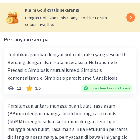
merah baru.
Klaim Gold gratis sekarang!
2.Proses pembuahan dalam perkembangbiakan
tumbuhan berbi ji terbuka melibatkan beberapa
Dengan Gold kamu bisa tanya soal ke Forum
sepuasnya, lho.
langkah. Langkah-langkah ini mencakup
penyerbukan, pembuahan, dan perkembangan
Pertanyaan serupa
embrio. Berikut penjelasannya:
Penyerbukan: Penyerbukan terjadi ketika serbuk
Jodohkan gambar dengan pola interaksi yang sesuai! 10.
sari dari bunga jantan (anther) mengenai stigma
Beruang dengan ikan Pola interaksi a. Netralisme b.
bunga betina (pistil) pada tanaman yang sama
Predasi c. Simbiosis mutualisme d. Simbiosis
atau tanaman yang berbeda. Ini bisa dibantu
komensalisme e. Simbiosis parasitisme f. Antibiosis
oleh angin, serangga, atau hujan.
Pembuahan: Setelah serbuk sari menempel pada
11
3.5
Jawaban terverifikasi
stigma, tabung serbuk sari tumbuh melalui
stilus ke dalam ovarium. Di ovarium, sel sper ma
Persilangan antara mangga buah bulat, rasa asam
dari serbuk sari bertemu dengan sel telur, dan ini
(BBmm) dengan mangga buah lonjong, rasa manis
menghasilkan pembuahan.
(bbMM) menghasilkan keturunan dengan fenotipe
Perkemba ngan embrio: Setelah pembuahan,
mangga buah bulat, rasa manis. Bila keturunan pertama
embrio mulai berkembang dalam bakal bi ji.
disilangkan sesamanya, pemyataan di bawah ini yang tidak
Ovarium akan berkembang menjadi buah, yang