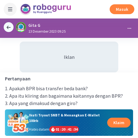
Masuk
Gita G
13 Desember 2023 09:25
Iklan
Pertanyaan
1. Apakah BPR bisa transfer beda bank?
2. Apa itu kliring dan bagaimana kaitannya dengan BPR?
3. Apa yang dimaksud dengan giro?
Ikuti Tryout SNBT & Menangkan E-Wallet
100rb
Klaim
Habis dalam
01
:
20
:
41
:
33