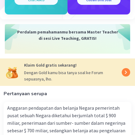
pembayaran tagihan, transfer dana, dan penarikan tunai.
Dalam giro, nasabah dapat menyetor dan menarik dana
sesuai kebutuhan mereka. Bank memberikan buku
tabungan atau kartu debit kepada nasabah untuk
memudahkan pengelolaan dan akses ke dana dalam
Perdalam pemahamanmu bersama Master Teacher
rekening giro.
di sesi Live Teaching, GRATIS!
·
5.0
(
2
)
Balas
Beri Rating
Klaim Gold gratis sekarang!
Kevin L
Gold
Level 87
Dengan Gold kamu bisa tanya soal ke Forum
16 Desember 2023 08:43
sepuasnya, lho.
Jawaban terverifikasi
Pertanyaan serupa
Pertanyaan ini membahas tentang sistem perbankan,
khususnya BPR (Bank Perkreditan Rakyat), kliring, dan
Iklan
giro.
Anggaran pendapatan dan belanja Negara pemerintah
pusat sebuah Negara diketahui berjumlah total $ 900
1. BPR dapat melakukan transfer antar bank, namun
miliar, penerimaan dari sumber- sumber dalam negerinya
biasanya akan dikenakan biaya tambahan. Hal ini karena
sebesar $ 700 miliar, sedangkan belanja atau pengeluaran
BPR tidak memiliki jaringan ATM sendiri dan harus