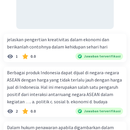
berfungsi sebagai alat pembayaran atau penarikan yang
dapat dilakukan kapan saja. Penjelasan: Giro adalah
rekening yang biasanya digunakan oleh perusahaan atau
individu untuk keperluan transaksi bisnis. Dengan giro,
nasabah dapat melakukan penarikan atau pembayaran
kapan saja tanpa harus menunggu waktu tertentu
seperti pada tabungan.
jelaskan pengertian kreativitas dalam ekonomi dan
berikanlah contohnya dalam kehidupan sehari hari
Kesimpulan:
1. BPR dapat melakukan transfer antar bank, namun
1
0.0
Jawaban terverifikasi
biasanya akan dikenakan biaya tambahan.
2. Kliring adalah proses pertukaran data antara bank
Berbagai produk Indonesia dapat dijual di negara-negara
untuk menyelesaikan transaksi keuangan.
ASEAN dengan harga yang tidak terlalu jauh dengan harga
3. Giro adalah rekening yang biasanya digunakan oleh
perusahaan atau individu untuk keperluan transaksi
jual di Indonesia. Hal ini merupakan salah satu pengaruh
bisnis.
positif dari interaksi antarruang negara ASEAN dalam
kegiatan …. a. politik c. sosial b. ekonomi d. budaya
·
5.0
(
1
)
Balas
Beri Rating
2
0.0
Jawaban terverifikasi
Dalam hukum penawaran apabila digambarkan dalam