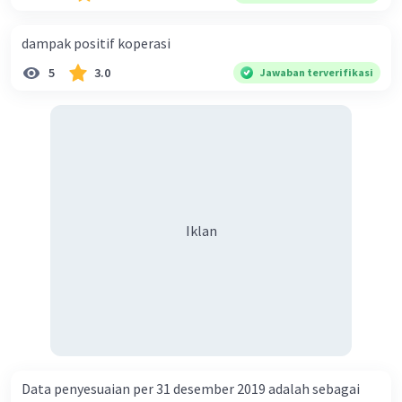
Berikut ini adalah hal-hal yang dapat
menyebabkan terjadinya kesalahan dalam
dampak positif koperasi
persamaan dasar akuntansi:
5
3.0
Jawaban terverifikasi
Kesalahan input data.
Kesalahan input
data adalah kesalahan yang paling umum
terjadi dalam akuntansi. Kesalahan ini
dapat terjadi karena kelalaian,
ketidaktelitian, atau kesalahan sistem.
Kesalahan dalam penerapan standar
akuntansi.
Kesalahan dalam penerapan
Iklan
standar akuntansi dapat terjadi karena
kurang pemahaman terhadap standar
akuntansi atau karena kesengajaan.
Kecurangan.
Kecurangan dalam akuntansi
dapat dilakukan oleh pihak manajemen
atau karyawan untuk kepentingan pribadi.
Kecurangan ini dapat berupa penggelapan,
pemalsuan, atau penyalahgunaan aset.
Data penyesuaian per 31 desember 2019 adalah sebagai