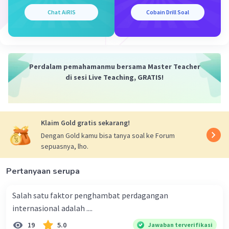
investor.
Chat AiRIS
Cobain Drill Soal
Kesalahan dalam perhitungan pajak.
Persamaan dasar akuntansi juga digunakan
untuk menghitung pajak. Jika persamaan
dasar akuntansi tidak seimbang, maka
Perdalam pemahamanmu bersama Master Teacher
perhitungan pajak juga akan salah. Hal ini
di sesi Live Teaching, GRATIS!
dapat menyebabkan perusahaan dikenai
denda pajak yang tidak perlu.
Kemungkinan terjadinya kecurangan.
Persamaan dasar akuntansi yang tidak
Klaim Gold gratis sekarang!
seimbang dapat menjadi tanda adanya
Dengan Gold kamu bisa tanya soal ke Forum
kecurangan dalam akuntansi. Kecurangan
sepuasnya, lho.
ini dapat dilakukan oleh pihak manajemen
atau karyawan untuk kepentingan pribadi.
Pertanyaan serupa
2. Hal-hal yang dapat menyebabkan
Salah satu faktor penghambat perdagangan
terjadinya kesalahan dalam persamaan dasar
internasional adalah ....
akuntansi
19
5.0
Jawaban terverifikasi