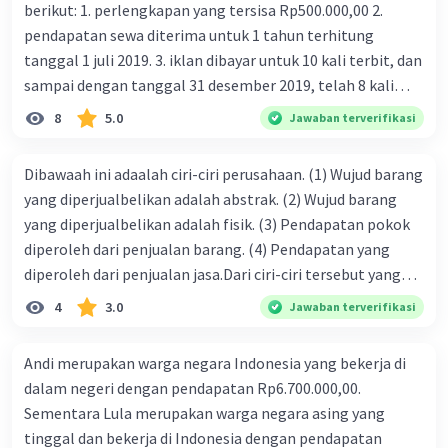
berikut: 1. perlengkapan yang tersisa Rp500.000,00 2.
Untuk mencegah terjadinya kesalahan dalam
pendapatan sewa diterima untuk 1 tahun terhitung
persamaan dasar akuntansi, perusahaan perlu
tanggal 1 juli 2019. 3. iklan dibayar untuk 10 kali terbit, dan
menerapkan sistem akuntansi yang memadai
sampai dengan tanggal 31 desember 2019, telah 8 kali
dan melakukan pengawasan yang ketat.
terbit. 4. gaji terutang untuk periode berjalan sebesar
8
5.0
Jawaban terverifikasi
Perusahaan juga perlu melakukan pelatihan
Rp800.000,00 dari data di atas, pencatatan jurnal pembalik
kepada karyawannya tentang standar akuntansi
yang benar adalah ....
dan pencegahan kecurangan.
Dibawaah ini adaalah ciri-ciri perusahaan. (1) Wujud barang
yang diperjualbelikan adalah abstrak. (2) Wujud barang
·
1.0
(
1
)
Balas
Beri Rating
yang diperjualbelikan adalah fisik. (3) Pendapatan pokok
diperoleh dari penjualan barang. (4) Pendapatan yang
diperoleh dari penjualan jasa.Dari ciri-ciri tersebut yang
Riz R
Level 13
merupakan ciri dari perusahaan dagang ditunjukan pada
21 November 2023 14:18
4
3.0
Jawaban terverifikasi
nomor…. a. 1 dan 3 b. 3 dan 4 c. 2 dan 3 d. 1 dan 2 e. 2 dan 4
1.Ketidakseimbangan persamaan dasar akuntansi dapat
menyebabkan pelaporan keuangan tidak akurat dan
Andi merupakan warga negara Indonesia yang bekerja di
menyulitkan analisis keuangan suatu perusahaan.
Iklan
dalam negeri dengan pendapatan Rp6.700.000,00.
Sementara Lula merupakan warga negara asing yang
2.Kesalahan persamaan dasar akuntansi dapat
disebabkan oleh kesalahan akuntansi, kesalahan,
tinggal dan bekerja di Indonesia dengan pendapatan