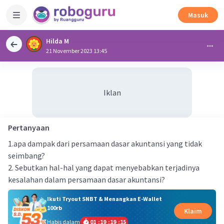
Masuk
Hilda M
21 November 2023 13:45
Iklan
Pertanyaan
1.apa dampak dari persamaan dasar akuntansi yang tidak
seimbang?
2. Sebutkan hal-hal yang dapat menyebabkan terjadinya
kesalahan dalam persamaan dasar akuntansi?
Ikuti Tryout SNBT & Menangkan E-Wallet
100rb
Klaim
Habis dalam
01
:
19
:
19
:
15