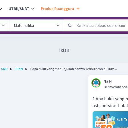
UTBK/SNBT
Produk Ruangguru
Iklan
SMP
PPKN
1.Apa bukti yang menunjukan bahwa kedaulatan hukum...
Na N
08 November 202
1.Apa bukti yang 
asli, bersifat bula
Ikuti T
Habis d