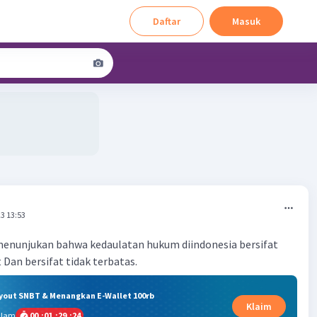
Daftar
Masuk
3 13:53
menunjukan bahwa kedaulatan hukum diindonesia bersifat
t Dan bersifat tidak terbatas.
ryout SNBT & Menangkan E-Wallet 100rb
Klaim
alam
00
:
01
:
29
:
24