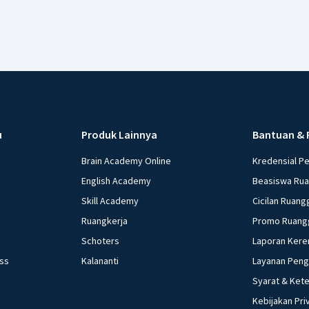
Bukti bah
terbatas
Kedaulata
kedaulata
Kedaulata
seluruh r
Bukti bah
adalah se
u
Produk Lainnya
Bantuan & 
Pancas
Brain Academy Online
Kredensial P
English Academy
Beasiswa Ru
Pancasila
Skill Academy
Cicilan Ruang
yaitu kea
Ruangkerja
Promo Ruang
bagi keda
bahwa huk
Schoters
Laporan Kere
Indonesia
ess
Kalananti
Layanan Pen
Syarat & Ket
Undan
Kebijakan Pri
1945