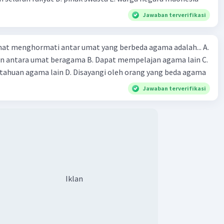
Jawaban terverifikasi
·
4.5
(
2
)
Balas
ating
at menghormati antar umat yang berbeda agama adalah... A.
Community
Level 67
an antara umat beragama B. Dapat mempelajan agama lain C.
2023 22:52
huan agama lain D. Disayangi oleh orang yang beda agama
terverifikasi
Jawaban terverifikasi
wa kedaulatan hukum di Indonesia bersifat asli
Iklan
n hukum di Indonesia bersifat asli, artinya kedaulatan
ak berasal dari kedaulatan negara. Kedaulatan hukum di
 didasarkan pada Pancasila, khususnya sila kelima, yaitu
osial bagi seluruh rakyat Indonesia.
wa kedaulatan hukum di Indonesia bersifat asli adalah
erikut:
Iklan
ila
 merupakan dasar negara Indonesia. Sila kelima Pancasila,