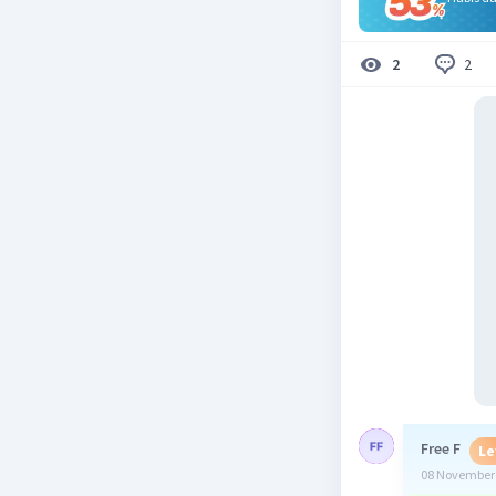
2
2
Free F
Le
08 November 