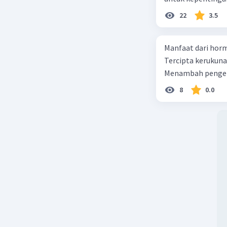
22
3.5
Beri R
Manfaat dari horm
Erwin A
Tercipta kerukun
08 November 
Menambah pengeta
Jawaban 
8
0.0
Bukti bah
Kedaulata
hukum tid
Indonesia
keadilan s
Bukti bah
sebagai b
Pancas
Pancasila