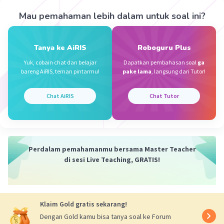
Icy I
Level 37
Mau pemahaman lebih dalam untuk soal ini?
03 Oktober 2023 00:56
kamu bener
Tanya ke AiRIS
Roboguru Plus
Yuk, cobain chat dan belajar
Dapatkan pembahasan soal
ga
bareng AiRIS, teman pintarmu!
pake lama
, langsung dari Tutor!
Sumber W
Community
Level 72
02 Oktober 2023 01:54
Chat AiRIS
Chat Tutor
Jawaban terverifikasi
Iklan
2
√1 = √1
= 1
2
√4 = √2
= 2
Perdalam pemahamanmu bersama Master Teacher
2
√9 = √3
= 3
di sesi Live Teaching, GRATIS!
2
√16 = √4
= 4
2
√25 = √5
= 5
2
√36 = √6
= 6
Klaim Gold gratis sekarang!
2
√49 = √7
= 7
Dengan Gold kamu bisa tanya soal ke Forum
2
√64 = √8
= 8