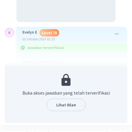
Evelyn E
Level 70
02 Oktober 2023 01:15
Jawaban terverifikasi
Semoga membantu
Buka akses jawaban yang telah terverifikasi
Lihat Iklan
·
4.0
(
2
)
Balas
Beri Rating