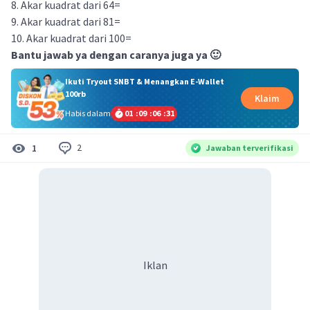
8. Akar kuadrat dari 64=
9. Akar kuadrat dari 81=
10. Akar kuadrat dari 100=
Bantu jawab ya dengan caranya juga ya 🙂
Ikuti Tryout SNBT & Menangkan E-Wallet
100rb
Klaim
Habis dalam
01
:
09
:
06
:
31
2
1
Jawaban terverifikasi
Iklan