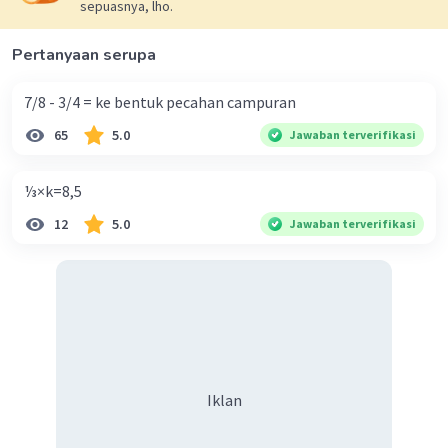
sepuasnya, lho.
2
√81 = √9
= 9
2
√100 = √10
= 10
Pertanyaan serupa
7/8 - 3/4 = ke bentuk pecahan campuran
·
5.0
(
1
)
Balas
Beri Rating
65
5.0
Jawaban terverifikasi
⅓×k=8,5
12
5.0
Jawaban terverifikasi
Iklan