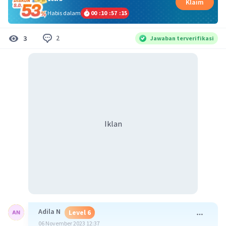
Klaim
Habis dalam
00
:
10
:
57
:
14
2
3
Jawaban terverifikasi
Iklan
Adila N
Level 6
06 November 2023 12:37