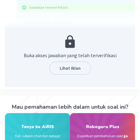
Jawaban terverifikasi
Jawaban ada di foto ya
Buka akses jawaban yang telah terverifikasi
Lihat Iklan
·
5.0
(
1
)
Balas
Beri Rating
Nur D
Level 2
Mau pemahaman lebih dalam untuk soal ini?
07 November 2023 23:22
Makasih kakak
Tanya ke AiRIS
Roboguru Plus
— Tampilkan 1 balasan lainnya
Yuk, cobain chat dan belajar
Dapatkan pembahasan soal
ga