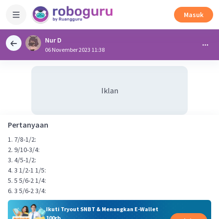
Masuk
Nur D
06 November 2023 11:38
Iklan
Pertanyaan
1. 7/8-1/2:
2. 9/10-3/4:
3. 4/5-1/2:
4. 3 1/2-1 1/5:
5. 5 5/6-2 1/4:
6. 3 5/6-2 3/4:
Ikuti Tryout SNBT & Menangkan E-Wallet
100rb