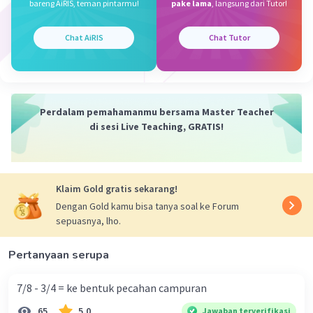
bareng AiRIS, teman pintarmu!
pake lama
, langsung dari Tutor!
Joceline J
Level 74
Chat AiRIS
Chat Tutor
21 November 2023 07:17
Semoga membantu
Iklan
Perdalam pemahamanmu bersama Master Teacher
di sesi Live Teaching, GRATIS!
Klaim Gold gratis sekarang!
Dengan Gold kamu bisa tanya soal ke Forum
sepuasnya, lho.
·
0.0
(
0
)
Balas
Beri Rating
Pertanyaan serupa
7/8 - 3/4 = ke bentuk pecahan campuran
65
5.0
Jawaban terverifikasi