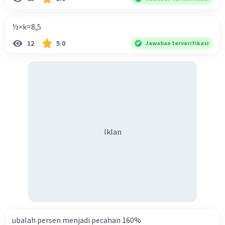
⅓×k=8,5
12
5.0
Jawaban terverifikasi
Iklan
ubalah persen menjadi pecahan 160%