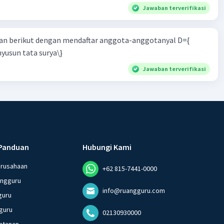
Jawaban terverifikasi
n berikut dengan mendaftar anggota-anggotanyal D={
yusun tata surya\}
Jawaban terverifikasi
Panduan
Hubungi Kami
erusahaan
+62 815-7441-0000
angguru
info@ruangguru.com
guru
guru
02130930000
ntanan