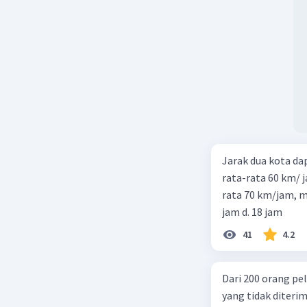
Jarak dua kota d
rata-rata 60 km/ 
rata 70 km/jam, maka waktu
jam d. 18 jam
41
4.2
Dari 200 orang pe
yang tidak diterima