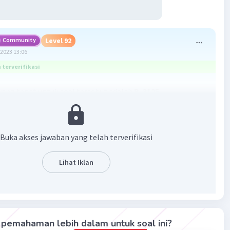
Community
Level 92
2023 13:06
terverifikasi
ang tepat untuk soal tersebut adalah
B. 3125
¹
²
Buka akses jawaban yang telah terverifikasi
3³
 4⁴
Lihat Iklan
,
U5 = 5⁵ = 3125.
a bilangan selanjutnya adalah 3125.
·
0.0
(
0
)
Balas
ating
pemahaman lebih dalam untuk soal ini?