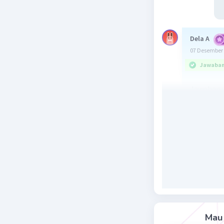
Dela A
07 Desember 
Jawaban 
Jawaban y
U1 = 1 = 1
U2 = 4 = 2
U3 = 27 = 
U4 = 256 =
Sehingga
Jadi, pol
Beri R
Mau 