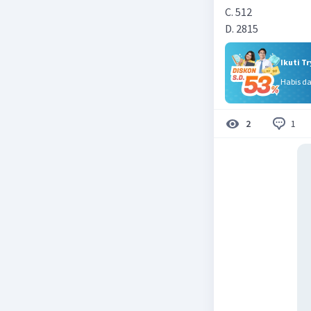
C. 512
D. 2815
Ikuti T
Habis d
1
2