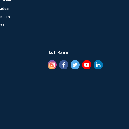
gaduan
entuan
vasi
Ikuti Kami