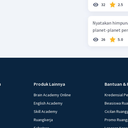
32
2.5
Nyatakan himpuna
planet-planet pen
26
5.0
u
Produk Lainnya
Bantuan & 
Brain Academy Online
Kredensial P
English Academy
Beasiswa Ru
Skill Academy
Cicilan Ruang
Ruangkerja
Promo Ruang
Schoters
Laporan Kere