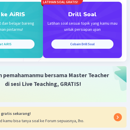
LATIHAN SOAL GRATIS!
 ke AiRIS
Drill Soal
t dan belajar bareng
Latihan soal sesuai topik yang kamu mau
man pintarmu!
untuk persiapan ujian
Iklan
at AiRIS
Cobain Drill Soal
m pemahamanmu bersama Master Teacher
di sesi Live Teaching, GRATIS!
 gratis sekarang!
d kamu bisa tanya soal ke Forum sepuasnya, lho.