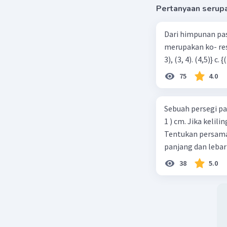
Pertanyaan serup
Dari himpunan pa
merupakan ko- respondensi satu-satu? a. {(1, 1), (2, 2), (3, 3), (4,4)} b. {(1, 2), (2,
75
4.0
Sebuah persegi pa
1 ) cm. Jika kelil
Tentukan persamaa
panjang dan lebar
38
5.0