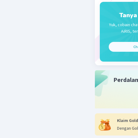
Tanya
Yuk, cobain cha
AiRIS, te
Ch
Perdala
Klaim Gold
Dengan Gol