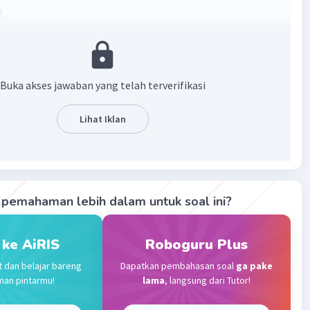
2
12
·
0.0
(
0
)
Balas
ating
Buka akses jawaban yang telah terverifikasi
Lihat Iklan
l 32
023 13:01
terverifikasi
Iklan
pemahaman lebih dalam untuk soal ini?
2
 ke AiRIS
Roboguru Plus
t dan belajar bareng
Dapatkan pembahasan soal
ga pake
man pintarmu!
lama
, langsung dari Tutor!
·
0.0
(
0
)
Balas
ating