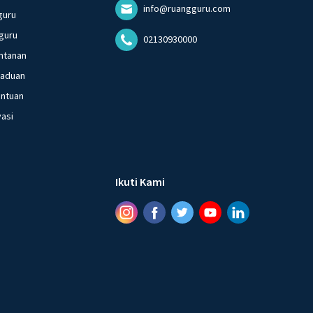
info@ruangguru.com
guru
guru
02130930000
ntanan
gaduan
entuan
vasi
Ikuti Kami