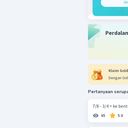
Arru
Ch
05 Ja
@Se
Perdala
Klaim Gold
Dengan Gol
Pertanyaan serup
7/8 - 3/4 = ke be
65
5.0