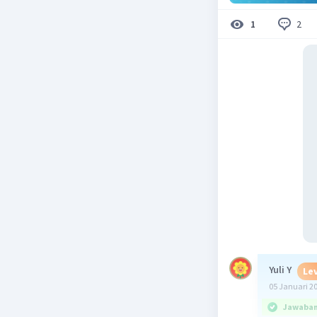
2
1
Yuli Y
Lev
05 Januari 2
Jawaban 