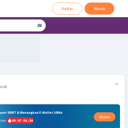
Daftar
Masuk
12:05
ryout SNBT & Menangkan E-Wallet 100rb
Klaim
alam
00
:
07
:
56
:
33