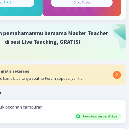
zza F
Level 50
at AiRIS
Chat Tutor
nuari 2023 13:07
ptiana A, jawabannya - 7/12
m pemahamanmu bersama Master Teacher
di sesi Live Teaching, GRATIS!
 gratis sekarang!
d kamu bisa tanya soal ke Forum sepuasnya, lho.
a
ntuk pecahan campuran
Jawaban terverifikasi