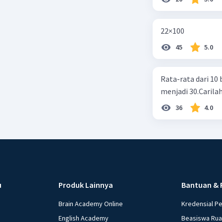
22×100
45
5.0
Rata-rata dari 10 
menjadi 30.Carilah
36
4.0
u
Produk Lainnya
Bantuan & 
Brain Academy Online
Kredensial P
English Academy
Beasiswa Ru