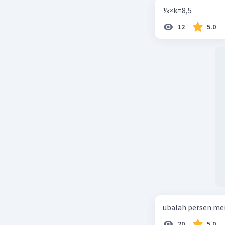
⅓×k=8,5
12
5.0
ubalah persen me
20
5.0