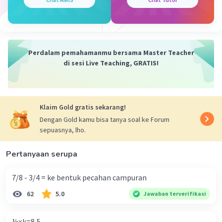
Iklan
Penjelasan
Kita mencari nilai x,
Diketahui 1 + 1 = x, maka x = 2. Sehingga
Perdalam pemahamanmu bersama Master Teacher
1/x + x² = ½ + 2²
di sesi Live Teaching, GRATIS!
= ½ + 4
= ½ + ⁸/
2
=
9/2
=
4½
Klaim Gold gratis sekarang!
Dengan Gold kamu bisa tanya soal ke Forum
sepuasnya, lho.
·
0.0
(
0
)
Balas
Beri Rating
Pertanyaan serupa
7/8 - 3/4 = ke bentuk pecahan campuran
62
5.0
Jawaban terverifikasi
⅓×k=8,5