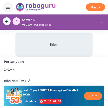
Masuk
Steven S
05 Desember 2023 15:57
Iklan
Pertanyaan
1+1= x
nilai dari 1/x + x²
Ikuti Tryout SNBT & Menangkan E-Wallet
100rb
Klaim
Habis dalam
01
:
15
:
04
:
09