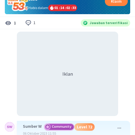
Klaim
Habis dalam
01
:
14
:
02
:
32
1
1
Jawaban terverifikasi
Iklan
Sumber W
Community
Level 72
06 Oktober 2023 11:55