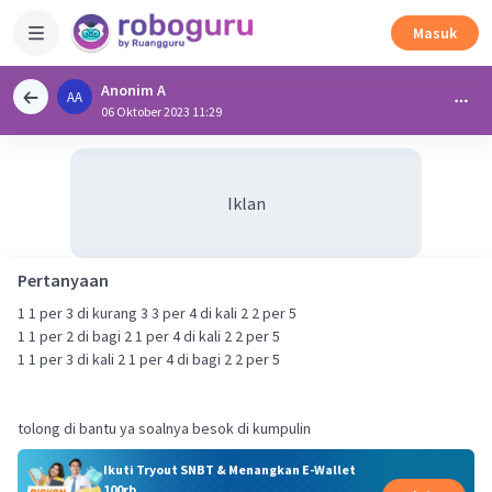
Masuk
Anonim A
AA
06 Oktober 2023 11:29
Iklan
Pertanyaan
1 1 per 3 di kurang 3 3 per 4 di kali 2 2 per 5
1 1 per 2 di bagi 2 1 per 4 di kali 2 2 per 5
1 1 per 3 di kali 2 1 per 4 di bagi 2 2 per 5
tolong di bantu ya soalnya besok di kumpulin
Ikuti Tryout SNBT & Menangkan E-Wallet
100rb