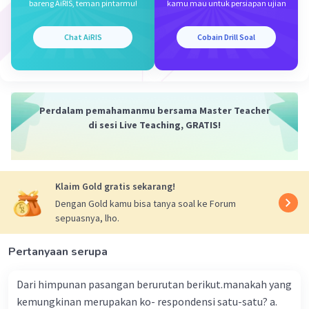
bareng AiRIS, teman pintarmu!
kamu mau untuk persiapan ujian
= 3 x 5⁄12
= 5⁄4
= 1 1⁄4
Chat AiRIS
Cobain Drill Soal
·
0.0
(
0
)
Balas
Beri Rating
Lau L
Level 2
Perdalam pemahamanmu bersama Master Teacher
06 Oktober 2023 13:32
di sesi Live Teaching, GRATIS!
Makasih
Klaim Gold gratis sekarang!
Dengan Gold kamu bisa tanya soal ke Forum
sepuasnya, lho.
Pertanyaan serupa
Iklan
Dari himpunan pasangan berurutan berikut.manakah yang
kemungkinan merupakan ko- respondensi satu-satu? a.