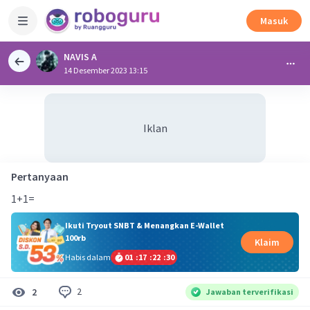
Masuk
NAVIS A
14 Desember 2023 13:15
Iklan
Pertanyaan
1+1=
Ikuti Tryout SNBT & Menangkan E-Wallet
100rb
Klaim
Habis dalam
01
:
17
:
22
:
30
2
2
Jawaban terverifikasi