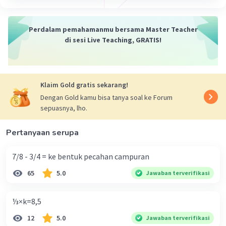
Perdalam pemahamanmu bersama Master Teacher
di sesi Live Teaching, GRATIS!
Klaim Gold gratis sekarang!
Dengan Gold kamu bisa tanya soal ke Forum
sepuasnya, lho.
Pertanyaan serupa
7/8 - 3/4 = ke bentuk pecahan campuran
65
5.0
Jawaban terverifikasi
⅓×k=8,5
12
5.0
Jawaban terverifikasi