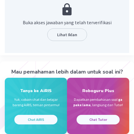
·
0.0
(
0
)
Balas
Beri Rating
Buka akses jawaban yang telah terverifikasi
Aryaduta A
Level 56
16 Desember 2023 09:48
Lihat Iklan
jawabannya 2
— Tampilkan 3 balasan lainnya
Mau pemahaman lebih dalam untuk soal ini?
Ika D
Level 95
25 Desember 2023 12:13
Jawaban terverifikasi
Tanya ke AiRIS
Roboguru Plus
Yuk, cobain chat dan belajar
Dapatkan pembahasan soal
ga
jawabannya 2
bareng AiRIS, teman pintarmu!
pake lama
, langsung dari Tutor!
Iklan
·
0.0
(
0
)
Balas
Beri Rating
Chat AiRIS
Chat Tutor