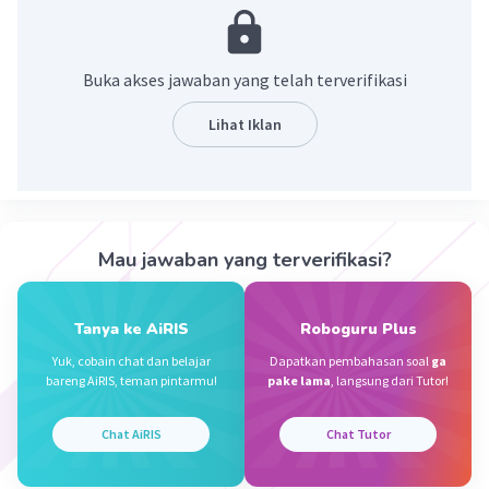
Margaretha A
Level 100
12 April 2023 03:39
Buka akses jawaban yang telah terverifikasi
2 🗿🙏🏻
Lihat Iklan
Aqeeva N
Level 35
02 Januari 2023 03:21
1+1=2
Mau jawaban yang terverifikasi?
Iklan
·
0.0
(
0
)
Balas
Beri Rating
Tanya ke AiRIS
Roboguru Plus
Yuk, cobain chat dan belajar
Dapatkan pembahasan soal
ga
bareng AiRIS, teman pintarmu!
pake lama
, langsung dari Tutor!
Chat AiRIS
Chat Tutor