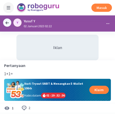
Masuk
Yusuf Y
02 Januari 2023 02:22
Iklan
Pertanyaan
1+1=
Ikuti Tryout SNBT & Menangkan E-Wallet
100rb
Klaim
Habis dalam
01
:
19
:
32
:
35
2
1