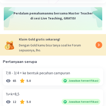
Perdalam pemahamanmu bersama Master Teacher
di sesi Live Teaching, GRATIS!
Klaim Gold gratis sekarang!
Dengan Gold kamu bisa tanya soal ke Forum
sepuasnya, lho.
Pertanyaan serupa
7/8 - 3/4 = ke bentuk pecahan campuran
65
5.0
Jawaban terverifikasi
⅓×k=8,5
12
5.0
Jawaban terverifikasi