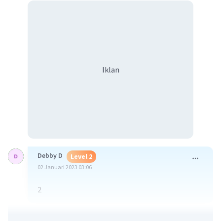
Iklan
Debby D
Level 2
02 Januari 2023 03:06
2
·
0.0
(
0
)
Balas
Beri Rating