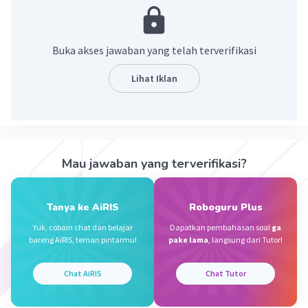
Ryu L
Level 75
11 Oktober 2023 12:16
Buka akses jawaban yang telah terverifikasi
ya bener juga jawaban kamu
Lihat Iklan
Kadela F
Level 1
10 Oktober 2023 07:47
1+1=2
Ngak bisa tambahan apa yak :-)
Mau jawaban yang terverifikasi?
Iklan
·
0.0
(
0
)
Balas
Beri Rating
Tanya ke AiRIS
Roboguru Plus
Dian S
Level 1
Yuk, cobain chat dan belajar
Dapatkan pembahasan soal
ga
10 Oktober 2023 12:37
bareng AiRIS, teman pintarmu!
pake lama
, langsung dari Tutor!
masak 1+1=cendela aneh
Chat AiRIS
Chat Tutor