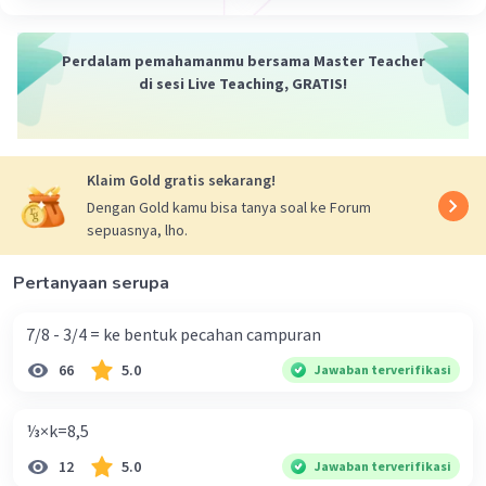
Perdalam pemahamanmu bersama Master Teacher
di sesi Live Teaching, GRATIS!
Klaim Gold gratis sekarang!
Dengan Gold kamu bisa tanya soal ke Forum
sepuasnya, lho.
Pertanyaan serupa
7/8 - 3/4 = ke bentuk pecahan campuran
66
5.0
Jawaban terverifikasi
⅓×k=8,5
12
5.0
Jawaban terverifikasi