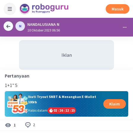
Masuk
NANDALUSIANA N
10 Oktober 2023 06:56
Iklan
Pertanyaan
1+1" 5
Ikuti Tryout SNBT & Menangkan E-Wallet
100rb
Klaim
Habis dalam
02
:
16
:
12
:
15
2
1