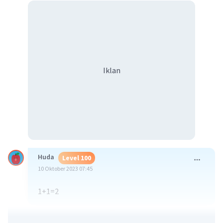
Iklan
Huda
Level 100
10 Oktober 2023 07:45
1+1=2
·
5.0
(
1
)
Balas
Beri Rating