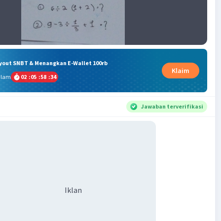
ryout SNBT & Menangkan E-Wallet 100rb
Klaim
alam
02
:
05
:
58
:
33
Jawaban terverifikasi
Iklan