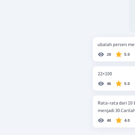
ubalah persen me
20
5.0
22×100
46
5.0
Rata-rata dari 10 
menjadi 30.Carilah
40
4.0