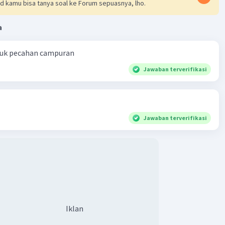
d kamu bisa tanya soal ke Forum sepuasnya, lho.
a
ntuk pecahan campuran
Jawaban terverifikasi
Jawaban terverifikasi
Iklan