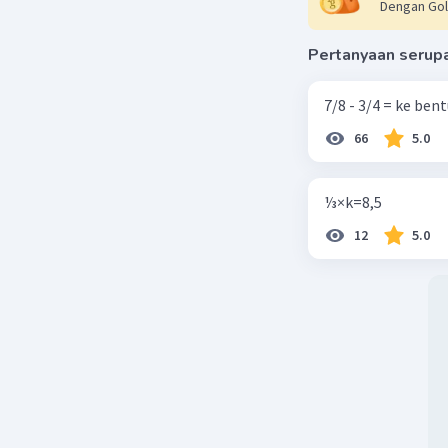
Dengan Gol
Pertanyaan serup
7/8 - 3/4 = ke be
66
5.0
⅓×k=8,5
12
5.0