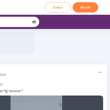
Daftar
Masuk
14:23
!*
 Yg sesusai ?