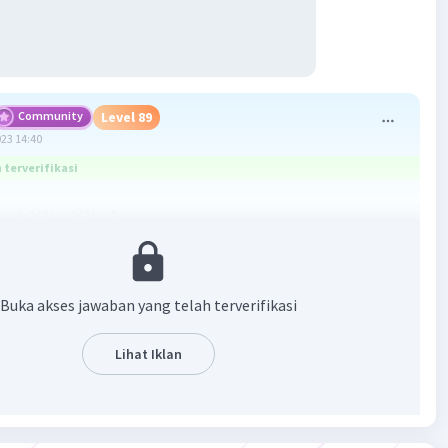
Community
Level 89
023 14:40
terverifikasi
 = 6:2(3) = 3(3) = 9.
3 + 1 = 9-3 ×3/1 + 1 = 9-9 + 1 = 1.
·
5.0
(
1
)
Balas
ating
Buka akses jawaban yang telah terverifikasi
s P
Level 65
Lihat Iklan
tober 2023 15:01
imakasih sudah menjawab 😊