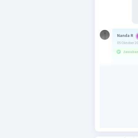
Nanda R
05 Oktober 2
Jawaban 
1. 6:2(1+2)
2. 9-3 : 1/
Beri R
Pina
05 Ok
ter