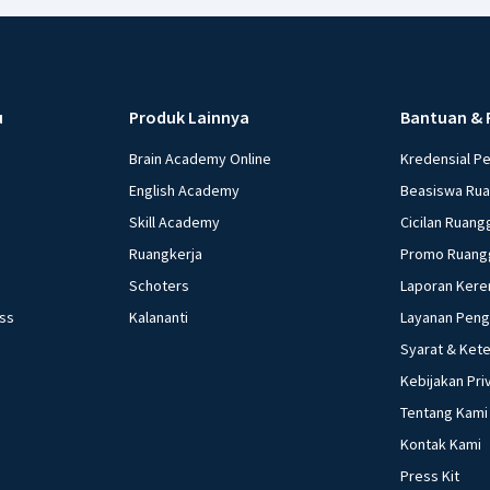
u
Produk Lainnya
Bantuan & 
Brain Academy Online
Kredensial P
English Academy
Beasiswa Ru
Skill Academy
Cicilan Ruang
Ruangkerja
Promo Ruang
Schoters
Laporan Kere
ess
Kalananti
Layanan Pen
Syarat & Ket
Kebijakan Pri
Tentang Kami
Kontak Kami
Press Kit