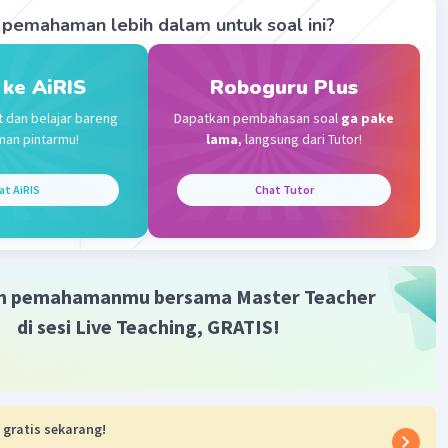
pemahaman lebih dalam untuk soal ini?
Community
Level 72
023 15:31
 ke AiRIS
Roboguru Plus
terverifikasi
t dan belajar bareng
Dapatkan pembahasan soal
ga pake
2) = 6 : 2(3)
Iklan
man pintarmu!
lama
, langsung dari Tutor!
(3)
9
at AiRIS
Chat Tutor
/3 + 1 = 9 - 3 x 3 + 1
- 9 + 1
 1
m pemahamanmu bersama Master Teacher
·
0.0
(
0
)
Balas
ating
di sesi Live Teaching, GRATIS!
 gratis sekarang!