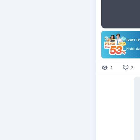
Ikuti T
Habis d
2
1