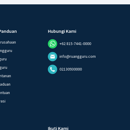
Panduan
Hubungi Kami
erusahaan
+62 815-7441-0000
angguru
info@ruangguru.com
guru
guru
02130930000
ntanan
gaduan
entuan
vasi
Ikuti Kami