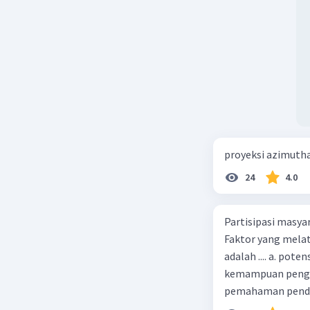
proyeksi azimuth
24
4.0
Partisipasi masy
Faktor yang melat
adalah .... a. pot
kemampuan pengga
pemahaman pendid
masyarakat merup