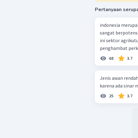
Oleh kare
laporan p
Pertanyaan serup
istilah as
memiliki 
indonesia merupa
tersebut 
sangat berpotens
Indonesia
ini sektor agriku
penghambat perke
Beri R
68
3.7
Jenis awan rendah
karena ada sinar ma
25
3.7