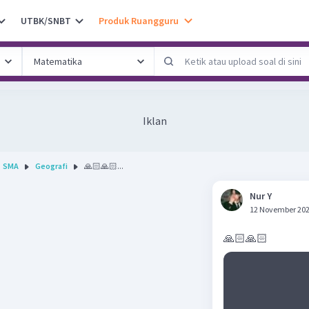
UTBK/SNBT
Produk Ruangguru
Iklan
SMA
Geografi
🙏🏻🙏🏻...
Nur Y
12 November 202
🙏🏻🙏🏻