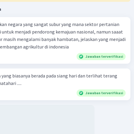
na itu, penggunaan istilah-istilah asing pada penulisan
enelitian harus dipertimbangkan secara matang. Istilah-
a
ing hanya boleh digunakan jika istilah-istilah tersebut tidak
padanan dalam bahasa Indonesia atau jika istilah-istilah
kan negara yang sangat subur yang mana sektor pertanian
lebih tepat digunakan daripada istilah-istilah bahasa
i untuk menjadi pendorong kemajuan nasional, namun saaat
.
tur masih mengalami banyak hambatan, jelaskan yang menjadi
mbangan agrikultur di indonesia
·
0.0
(
0
)
Balas
ating
Jawaban terverifikasi
 yang biasanya berada pada siang hari dan terlihat terang
tahari .....
Jawaban terverifikasi
Iklan