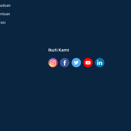
gaduan
entuan
vasi
Ikuti Kami