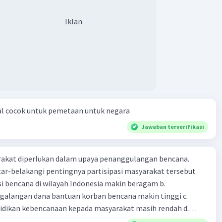
Iklan
al cocok untuk pemetaan untuk negara
Jawaban terverifikasi
arakat diperlukan dalam upaya penanggulangan bencana.
ar-belakangi pentingnya partisipasi masyarakat tersebut
ensi bencana di wilayah Indonesia makin beragam b.
langan dana bantuan korban bencana makin tinggi c.
ikan kebencanaan kepada masyarakat masih rendah d.
akan pihak yang langsung berhadapan dengan bencana e.