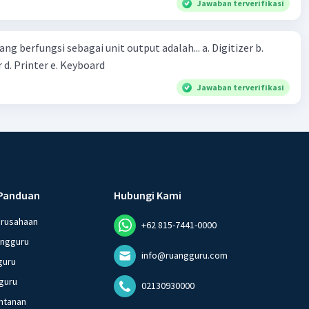
Jawaban terverifikasi
erintah bahwa masyarakat mampu mengatasi bencana
ng berfungsi sebagai unit output adalah... a. Digitizer b.
 d. Printer e. Keyboard
Jawaban terverifikasi
Panduan
Hubungi Kami
erusahaan
+62 815-7441-0000
angguru
info@ruangguru.com
guru
guru
02130930000
ntanan