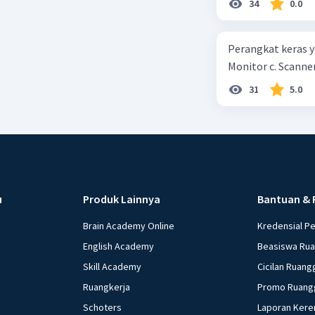
34
0.0
kepercayaan pem
Perangkat keras ya
Monitor c. Scanner
31
5.0
u
Produk Lainnya
Bantuan & 
Brain Academy Online
Kredensial P
English Academy
Beasiswa Ru
Skill Academy
Cicilan Ruang
Ruangkerja
Promo Ruang
Schoters
Laporan Kere