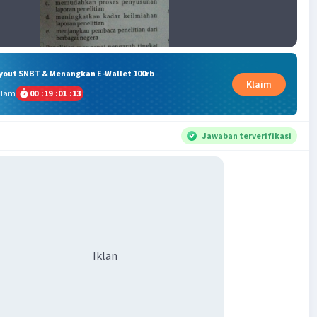
ryout SNBT & Menangkan E-Wallet 100rb
Klaim
alam
00
:
19
:
01
:
13
Jawaban terverifikasi
Iklan