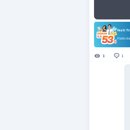
Ikuti T
Habis d
1
1