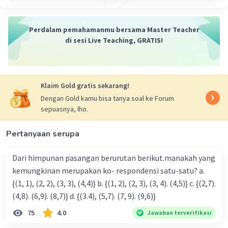
Perdalam pemahamanmu bersama Master Teacher
di sesi Live Teaching, GRATIS!
Klaim Gold gratis sekarang!
Dengan Gold kamu bisa tanya soal ke Forum
sepuasnya, lho.
Pertanyaan serupa
Dari himpunan pasangan berurutan berikut.manakah yang
kemungkinan merupakan ko- respondensi satu-satu? a.
{(1, 1), (2, 2), (3, 3), (4,4)} b. {(1, 2), (2, 3), (3, 4). (4,5)} c. {(2,7).
(4,8). (6,9). (8,7)} d. {(3.4), (5,7). (7, 9). (9,6)}
75
4.0
Jawaban terverifikasi