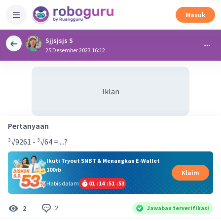
Masuk
Sjjsjsjs S
25 Desember 2023 16:12
Iklan
Pertanyaan
³√9261 - ³√64 =....?
Ikuti Tryout SNBT & Menangkan E-Wallet
100rb
Klaim
Habis dalam
01
:
14
:
51
:
53
2
2
Jawaban terverifikasi