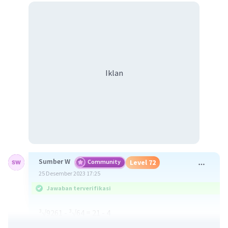
Iklan
Sumber W
Community
Level 72
25 Desember 2023 17:25
Jawaban terverifikasi
³√9261 - ³√64 = 21 - 4
= 17