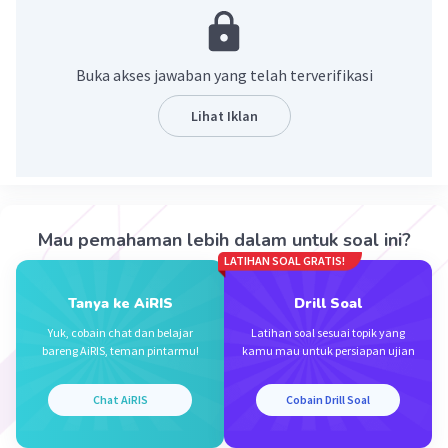
·
0.0
(
0
)
Balas
Beri Rating
Buka akses jawaban yang telah terverifikasi
Nanda R
Community
Level 89
Lihat Iklan
25 Desember 2023 22:27
Jawaban terverifikasi
jawabannya adalah 17.
Iklan
Mau pemahaman lebih dalam untuk soal ini?
³√9261 - ³√64 = 21 - 4 = 17.
LATIHAN SOAL GRATIS!
·
0.0
(
0
)
Balas
Beri Rating
Tanya ke AiRIS
Drill Soal
Yuk, cobain chat dan belajar
Latihan soal sesuai topik yang
bareng AiRIS, teman pintarmu!
kamu mau untuk persiapan ujian
Chat AiRIS
Cobain Drill Soal