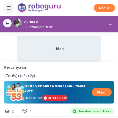
Masuk
Aurora A
11 Januari 2023 08:04
Iklan
Pertanyaan
(7x+6y)+(−3x+2y)=...
Ikuti Tryout SNBT & Menangkan E-Wallet
100rb
Klaim
Habis dalam
00
:
13
:
18
:
18
2
1
Jawaban terverifikasi