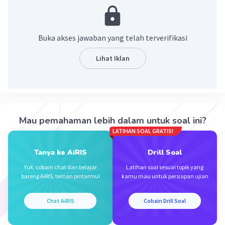
(7x+6y)+(-3x+2y) =7x+6y-3x+2y [suku sejenis
dikumpulkan] =7x-3x+6y+2y
Buka akses jawaban yang telah terverifikasi
=4x+8y
Lihat Iklan
Jadi, hasil dari (7x+6y) + (-3x+2y)=4x+8y
Oleh karena itu, jawabannya adalah 4x+8y
Terima kasih sudah bertanya, semoga membantu
Mau pemahaman lebih dalam untuk soal ini?
LATIHAN SOAL GRATIS!
ya.
Tanya ke AiRIS
Drill Soal
·
5.0
(
1
)
Balas
Beri Rating
Yuk, cobain chat dan belajar
Latihan soal sesuai topik yang
bareng AiRIS, teman pintarmu!
kamu mau untuk persiapan ujian
Thufailah A
Level 15
21 September 2023 14:01
Chat AiRIS
Cobain Drill Soal