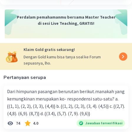
Bagaimana cara mengerjakan ny dengan
Iklan
cepat
Perdalam pemahamanmu bersama Master Teacher
Seperti apa menyelesaikan ny
di sesi Live Teaching, GRATIS!
Klaim Gold gratis sekarang!
Dengan Gold kamu bisa tanya soal ke Forum
sepuasnya, lho.
Pertanyaan serupa
·
0.0
(
0
)
Balas
Beri Rating
Dari himpunan pasangan berurutan berikut.manakah yang
kemungkinan merupakan ko- respondensi satu-satu? a.
{(1, 1), (2, 2), (3, 3), (4,4)} b. {(1, 2), (2, 3), (3, 4). (4,5)} c. {(2,7).
(4,8). (6,9). (8,7)} d. {(3.4), (5,7). (7, 9). (9,6)}
74
4.0
Jawaban terverifikasi