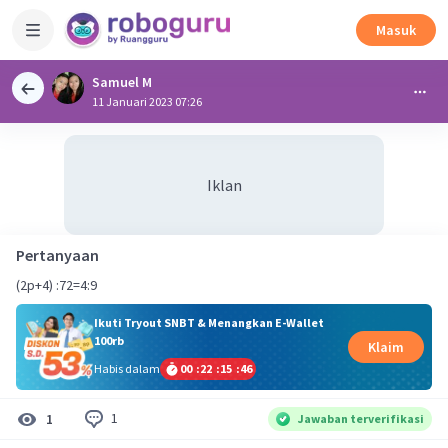
Masuk
Samuel M
11 Januari 2023 07:26
Iklan
Pertanyaan
(2p+4) :72=4:9
Ikuti Tryout SNBT & Menangkan E-Wallet
100rb
Klaim
Habis dalam
00
:
22
:
15
:
46
1
1
Jawaban terverifikasi