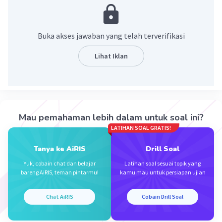
p = 28/2
Buka akses jawaban yang telah terverifikasi
·
0.0
(
0
)
Balas
Beri Rating
Lihat Iklan
Samuel M
Level 72
11 Januari 2023 13:58
Makasih
Mau pemahaman lebih dalam untuk soal ini?
LATIHAN SOAL GRATIS!
Tanya ke AiRIS
Drill Soal
Yuk, cobain chat dan belajar
Latihan soal sesuai topik yang
bareng AiRIS, teman pintarmu!
kamu mau untuk persiapan ujian
Iklan
Chat AiRIS
Cobain Drill Soal