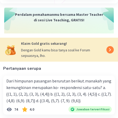
Perdalam pemahamanmu bersama Master Teacher
di sesi Live Teaching, GRATIS!
Klaim Gold gratis sekarang!
Dengan Gold kamu bisa tanya soal ke Forum
sepuasnya, lho.
Pertanyaan serupa
Dari himpunan pasangan berurutan berikut.manakah yang
kemungkinan merupakan ko- respondensi satu-satu? a.
{(1, 1), (2, 2), (3, 3), (4,4)} b. {(1, 2), (2, 3), (3, 4). (4,5)} c. {(2,7).
(4,8). (6,9). (8,7)} d. {(3.4), (5,7). (7, 9). (9,6)}
74
4.0
Jawaban terverifikasi