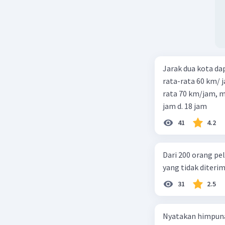
Jarak dua kota d
rata-rata 60 km/ 
rata 70 km/jam, maka waktu
jam d. 18 jam
41
4.2
Dari 200 orang pe
yang tidak diterima
31
2.5
Nyatakan himpuna