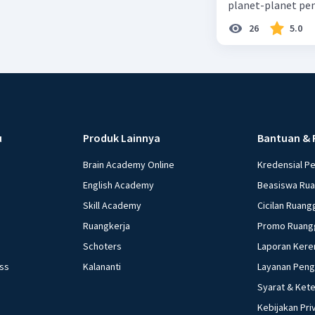
planet-planet pen
26
5.0
u
Produk Lainnya
Bantuan & 
Brain Academy Online
Kredensial P
English Academy
Beasiswa Ru
Skill Academy
Cicilan Ruang
Ruangkerja
Promo Ruang
Schoters
Laporan Kere
ess
Kalananti
Layanan Pen
Syarat & Ket
Kebijakan Pri