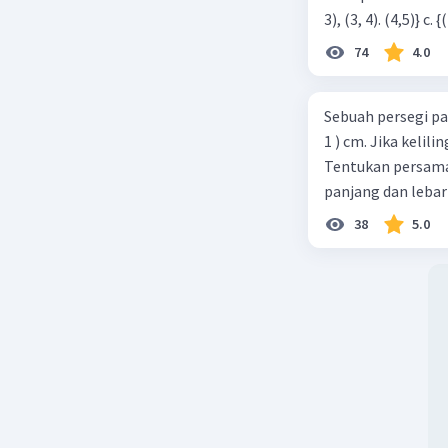
74
4.0
Sebuah persegi pa
1 ) cm. Jika kelil
Tentukan persamaa
panjang dan lebar
38
5.0