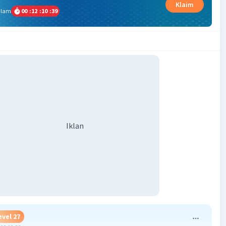
Klaim
alam
00
:
12
:
10
:
38
Iklan
evel 27