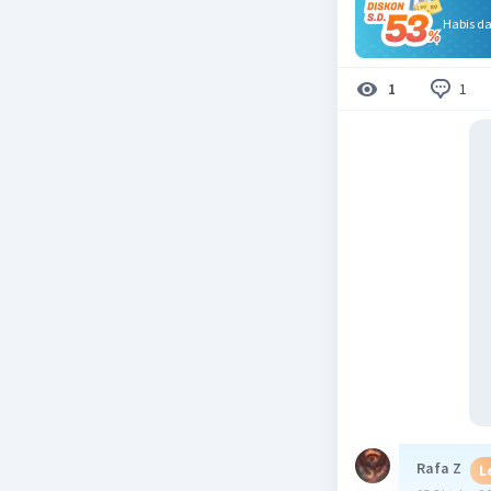
Habis d
1
1
Rafa Z
L