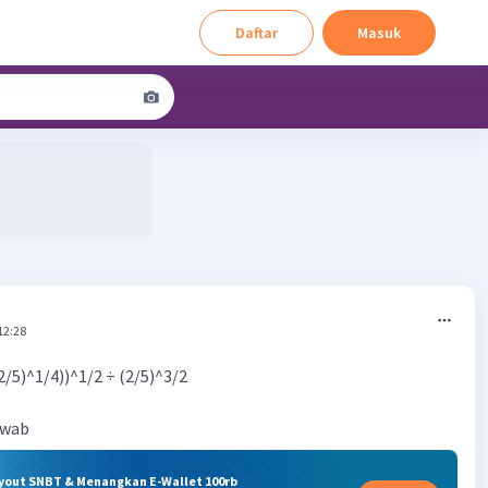
Daftar
Masuk
12:28
(2/5)^1/4))^1/2 ÷ (2/5)^3/2
awab
ryout SNBT & Menangkan E-Wallet 100rb