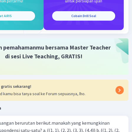
man pintarmu!
untuk persiapan ujian
at AiRIS
Cobain Drill Soal
m pemahamanmu bersama Master Teacher
di sesi Live Teaching, GRATIS!
 gratis sekarang!
d kamu bisa tanya soal ke Forum sepuasnya, lho.
a
sangan berurutan berikut.manakah yang kemungkinan