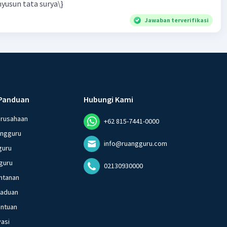
yusun tata surya\}
Jawaban terverifikasi
Panduan
Hubungi Kami
erusahaan
+62 815-7441-0000
angguru
info@ruangguru.com
guru
guru
02130930000
ntanan
gaduan
entuan
vasi