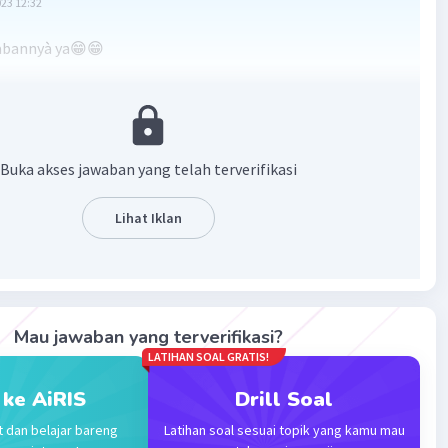
023 12:32
wabannyà ya😁😁
·
5.0
(
1
)
Balas
ating
Buka akses jawaban yang telah terverifikasi
Lihat Iklan
Iklan
Mau jawaban yang terverifikasi?
LATIHAN SOAL GRATIS!
 ke AiRIS
Drill Soal
t dan belajar bareng
Latihan soal sesuai topik yang kamu mau