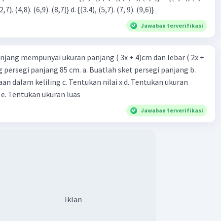
3), (3, 4). (4,5)} c. {(2,7). (4,8). (6,9). (8,7)} d. {(3.4), (5,7). (7, 9). (9,6)}
Jawaban terverifikasi
njang mempunyai ukuran panjang ( 3x + 4)cm dan lebar ( 2x +
ing persegi panjang 85 cm. a. Buatlah sket persegi panjang b.
n dalam keliling c. Tentukan nilai x d. Tentukan ukuran
 e. Tentukan ukuran luas
Jawaban terverifikasi
Iklan