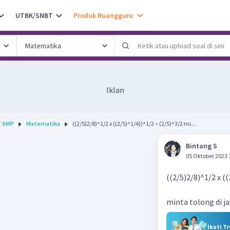
UTBK/SNBT
Produk Ruangguru
Iklan
SMP
Matematika
((2/5)2/8)^1/2 x ((2/5)^1/4))^1/2 ÷ (2/5)^3/2 mi...
Bintang S
05 Oktober 2023 
((2/5)2/8)^1/2 x (
minta tolong di j
Ikuti T