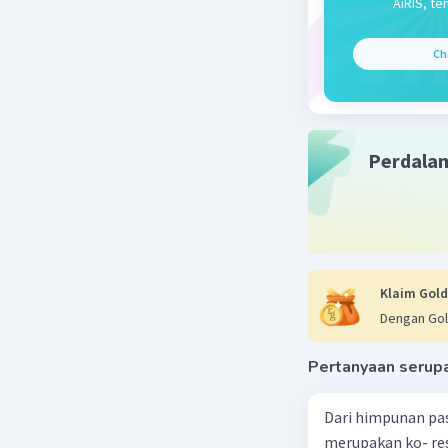
AiRIS, te
Ch
Perdala
Klaim Gold
Dengan Gol
Pertanyaan serup
Dari himpunan pa
merupakan ko- respondensi satu-satu? a. {(1, 1), (2, 2), (3, 3), (4,4)} b. {(1, 2), (2,