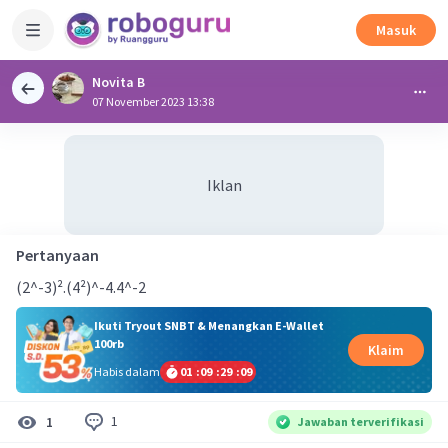
Masuk
Novita B
07 November 2023 13:38
Iklan
Pertanyaan
(2^-3)².(4²)^-4.4^-2
Ikuti Tryout SNBT & Menangkan E-Wallet
100rb
Klaim
Habis dalam
01
:
09
:
29
:
09
1
1
Jawaban terverifikasi