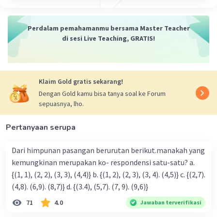
Perdalam pemahamanmu bersama Master Teacher
di sesi Live Teaching, GRATIS!
Klaim Gold gratis sekarang!
Dengan Gold kamu bisa tanya soal ke Forum
sepuasnya, lho.
Pertanyaan serupa
Dari himpunan pasangan berurutan berikut.manakah yang
kemungkinan merupakan ko- respondensi satu-satu? a.
{(1, 1), (2, 2), (3, 3), (4,4)} b. {(1, 2), (2, 3), (3, 4). (4,5)} c. {(2,7).
(4,8). (6,9). (8,7)} d. {(3.4), (5,7). (7, 9). (9,6)}
71
4.0
Jawaban terverifikasi