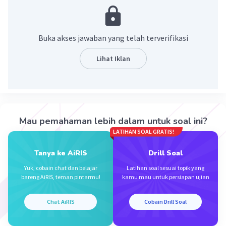
Buka akses jawaban yang telah terverifikasi
Lihat Iklan
·
0.0
(
0
)
Balas
Beri Rating
Mau pemahaman lebih dalam untuk soal ini?
LATIHAN SOAL GRATIS!
Tanya ke AiRIS
Drill Soal
Yuk, cobain chat dan belajar
Latihan soal sesuai topik yang
Iklan
bareng AiRIS, teman pintarmu!
kamu mau untuk persiapan ujian
Chat AiRIS
Cobain Drill Soal