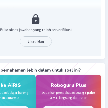
a adalah 2.
 -2+2+2 = 0+2 = 2.
Buka akses jawaban yang telah terverifikasi
·
5.0
(
1
)
Balas
ating
Lihat Iklan
Level 17
2023 11:35
pemahaman lebih dalam untuk soal ini?
Iklan
·
0.0
(
0
)
Balas
ating
 ke AiRIS
Roboguru Plus
abila M
Community
Level 58
t dan belajar bareng
Dapatkan pembahasan soal
ga pake
sember 2023 12:15
man pintarmu!
lama
, langsung dari Tutor!
anya mana