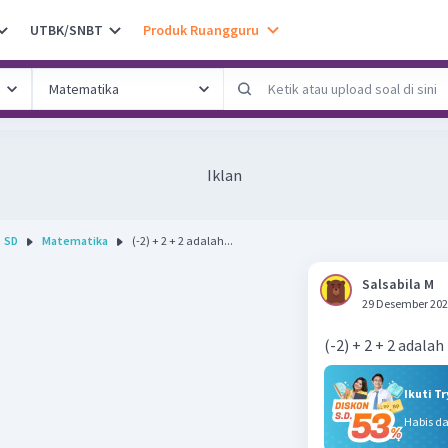
UTBK/SNBT
Produk Ruangguru
Iklan
SD
Matematika
(-2) + 2 + 2 adalah...
Salsabila M
29 Desember 202
(-2) + 2 + 2 adalah
Ikuti T
Habis d