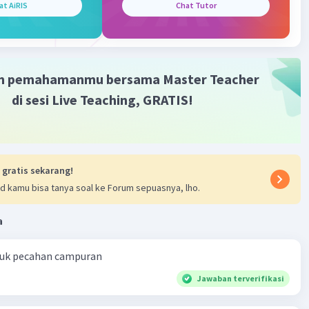
at AiRIS
Chat Tutor
m pemahamanmu bersama Master Teacher
di sesi Live Teaching, GRATIS!
 gratis sekarang!
d kamu bisa tanya soal ke Forum sepuasnya, lho.
a
ntuk pecahan campuran
Jawaban terverifikasi