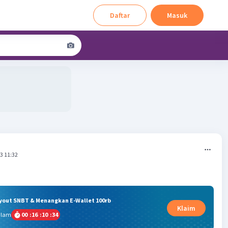
Daftar
Masuk
3 11:32
ryout SNBT & Menangkan E-Wallet 100rb
Klaim
alam
00
:
16
:
10
:
33