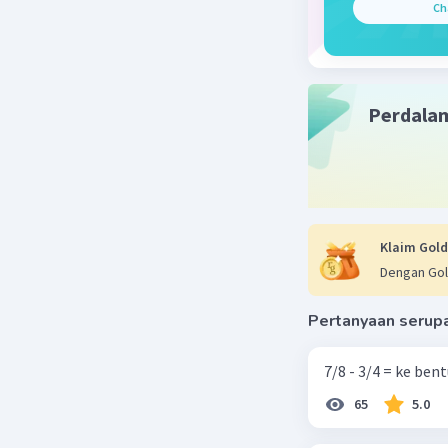
Ch
Perdala
Klaim Gold
Dengan Gol
Pertanyaan serup
7/8 - 3/4 = ke be
65
5.0