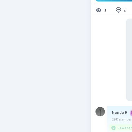
2
1
Nanda R
29 Desember 
Jawaban 