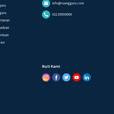
info@ruangguru.com
guru
guru
02130930000
ntanan
gaduan
entuan
vasi
Ikuti Kami