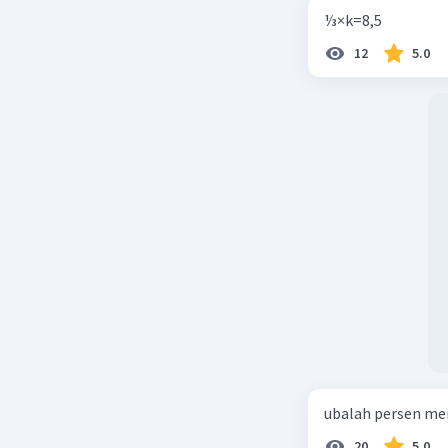
⅓×k=8,5
12
5.0
ubalah persen me
20
5.0