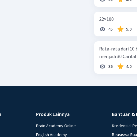
22×100
45
5.0
Rata-rata dari 10 
menjadi 30.Carilah
36
4.0
u
Produk Lainnya
Bantuan & 
Brain Academy Online
Kredensial P
English Academy
Beasiswa Ru