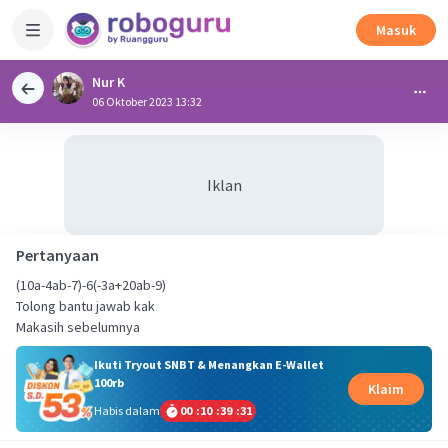
Masuk
Nur K
06 Oktober 2023 13:32
Iklan
Pertanyaan
(10a-4ab-7)-6(-3a+20ab-9)
Tolong bantu jawab kak
Makasih sebelumnya
Ikuti Tryout SNBT & Menangkan E-Wallet
100rb
Klaim
Habis dalam
00
:
10
:
39
:
31