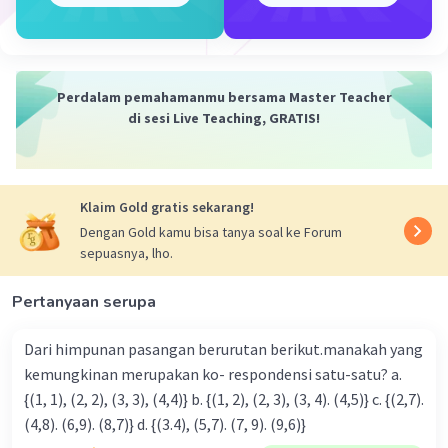
suku sejenis kemudian jumlahkan atau
kurangkan koefisienya.
maka
Perdalam pemahamanmu bersama Master Teacher
(10a-4ab-7)-6(-3a+20ab-9)
di sesi Live Teaching, GRATIS!
= (10a-4ab-7)+6.3a-6.20ab+6.9
= 10a-4ab-7 + 18a - 120ab + 54
= 10a + 18 a - 4ab - 120ab - 7 + 54
= 28a - 124ab + 47
Klaim Gold gratis sekarang!
Dengan Gold kamu bisa tanya soal ke Forum
Jadi hasilnya adalah 28a - 124ab + 47
sepuasnya, lho.
·
0.0
(
0
)
Balas
Beri Rating
Pertanyaan serupa
Dari himpunan pasangan berurutan berikut.manakah yang
kemungkinan merupakan ko- respondensi satu-satu? a.
{(1, 1), (2, 2), (3, 3), (4,4)} b. {(1, 2), (2, 3), (3, 4). (4,5)} c. {(2,7).
(4,8). (6,9). (8,7)} d. {(3.4), (5,7). (7, 9). (9,6)}