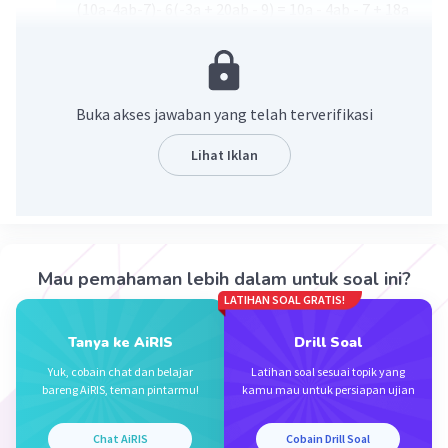
(10a-4ab-7)- 6(-3a + 20ab - 9) = 10a - 4ab - 7 + 18a
- 120ab + 54
= 28a - 124ab + 47
Buka akses jawaban yang telah terverifikasi
·
0.0
(
0
)
Balas
Beri Rating
Lihat Iklan
S. Amamah
Master Teacher
Mahasiswa/Alumni Universitas Negeri Malang
07 Oktober 2023 02:08
Jawaban terverifikasi
Mau pemahaman lebih dalam untuk soal ini?
Iklan
LATIHAN SOAL GRATIS!
Jawaban: 28a - 124ab + 47
Tanya ke AiRIS
Drill Soal
ingat!
Yuk, cobain chat dan belajar
Latihan soal sesuai topik yang
a(x + y) = a.x + a.y
bareng AiRIS, teman pintarmu!
kamu mau untuk persiapan ujian
Penjumlahan dan pengurangan aljabar dapat
dilakukan dengan mengelompokkan sesama
Chat AiRIS
Cobain Drill Soal