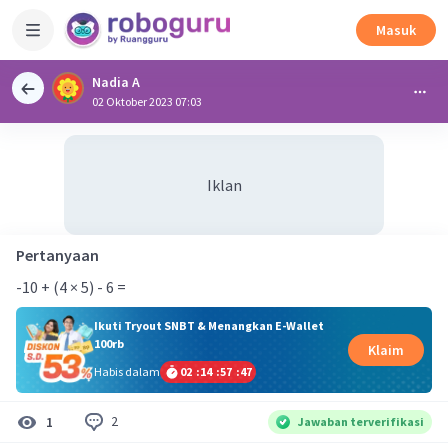
Masuk
Nadia A
02 Oktober 2023 07:03
Iklan
Pertanyaan
-10 + (4 × 5) - 6 =
Ikuti Tryout SNBT & Menangkan E-Wallet
100rb
Klaim
Habis dalam
02
:
14
:
57
:
46
2
1
Jawaban terverifikasi