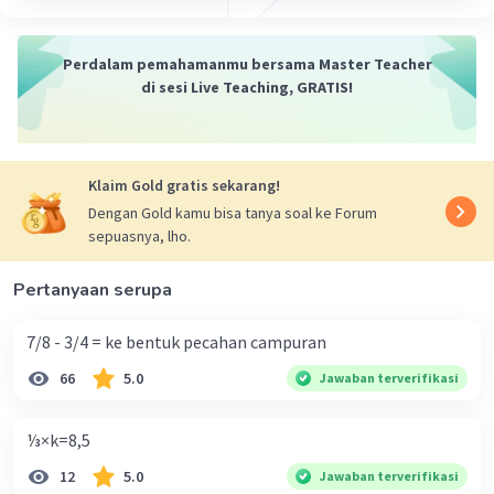
Perdalam pemahamanmu bersama Master Teacher
di sesi Live Teaching, GRATIS!
Klaim Gold gratis sekarang!
Dengan Gold kamu bisa tanya soal ke Forum
sepuasnya, lho.
Pertanyaan serupa
7/8 - 3/4 = ke bentuk pecahan campuran
66
5.0
Jawaban terverifikasi
⅓×k=8,5
12
5.0
Jawaban terverifikasi