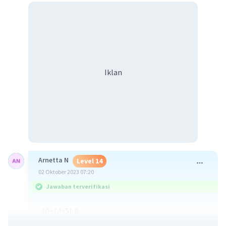
Iklan
Arnetta N
Level 14
02 Oktober 2023 07:20
Jawaban terverifikasi
-10+(4×5)-6
= -10 + (20) -6 {kalikan dalam kurung dahulu}