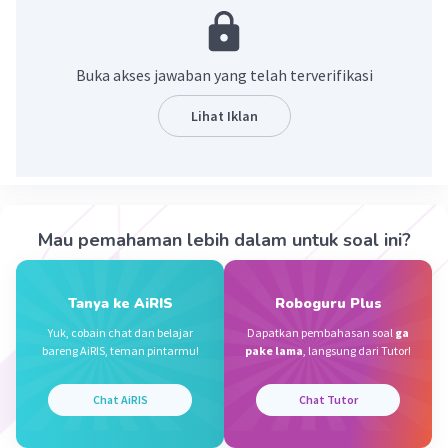
=10-6
=4
Buka akses jawaban yang telah terverifikasi
·
4.0
(
1
)
Balas
Beri Rating
Lihat Iklan
Sumber W
Community
Level 72
02 Oktober 2023 07:43
Jawaban terverifikasi
Mau pemahaman lebih dalam untuk soal ini?
-10 + (4 × 5) - 6 = -10 + 20 - 6
Iklan
= 10 - 6
= 4
Tanya ke AiRIS
Roboguru Plus
Yuk, cobain chat dan belajar
Dapatkan pembahasan soal
ga
·
4.0
(
1
)
Balas
Beri Rating
bareng AiRIS, teman pintarmu!
pake lama
, langsung dari Tutor!
Chat AiRIS
Chat Tutor