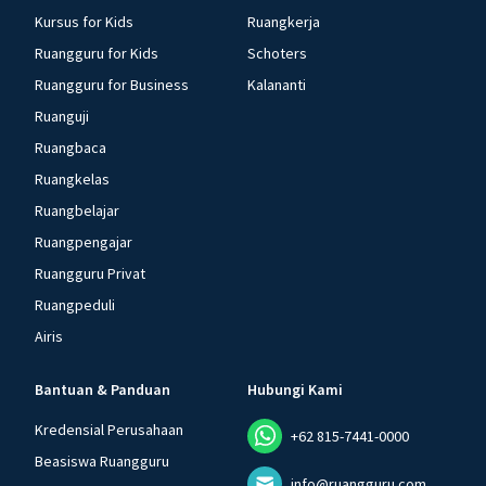
Kursus for Kids
Ruangkerja
Ruangguru for Kids
Schoters
Ruangguru for Business
Kalananti
Ruanguji
Ruangbaca
Ruangkelas
Ruangbelajar
Ruangpengajar
Ruangguru Privat
Ruangpeduli
Airis
Bantuan & Panduan
Hubungi Kami
Kredensial Perusahaan
+62 815-7441-0000
Beasiswa Ruangguru
info@ruangguru.com