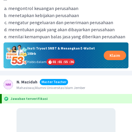
mengontrol keuangan perusahaan
menetapkan kebijakan perusahaan
mengatur pengeluaran dan penerimaan perusahaan
menentukan pajak yang akan dibayarkan perusahaan
menilai kemampuan balas jasa yang diberikan perusahaan
Ikuti Tryout SNBT & Menangkan E-Wallet
100rb
Klaim
Habis dalam
01
:
01
:
55
:
36
N. Mazidah
Master Teacher
Mahasiswa/Alumni Universitas Islam Jember
Jawaban terverifikasi