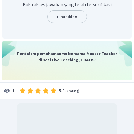
Buka akses jawaban yang telah terverifikasi
Bagi investor: sebagai bahan pertimbangan sebelum
melakukan penanaman modal.
Lihat Iklan
Bagi pemerintah: membantu menentukan pajak
yang akan dibayarkan perusahaan. (D)
Bagi masyarakat: sebagai bahan penelitian dan
melihat kemampuan perusahaan dalam menyediakan
lapangan pekerjaan.
Perdalam pemahamanmu bersama Master Teacher
di sesi Live Teaching, GRATIS!
Jadi, jawaban yang tepat adalah pilihan D
.
5.0
1
(
2 rating
)