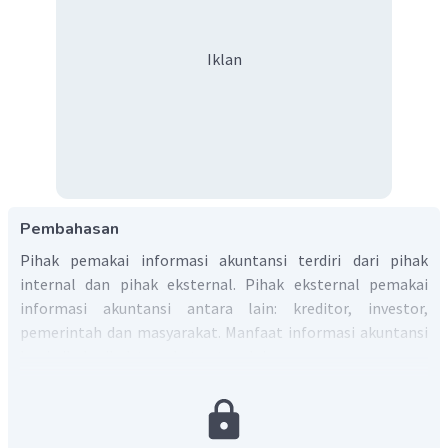
Iklan
Pembahasan
Pihak pemakai informasi akuntansi terdiri dari pihak
internal dan pihak eksternal. Pihak eksternal pemakai
informasi akuntansi antara lain: kreditor, investor,
pemerintah dan masyarakat. Manfaat informasi akuntansi
bagi pihak-pihak tersebut antara lain:
Bagi kreditor: sebagai bahan pertimbangan keuangan
sebelum memberikan kredit