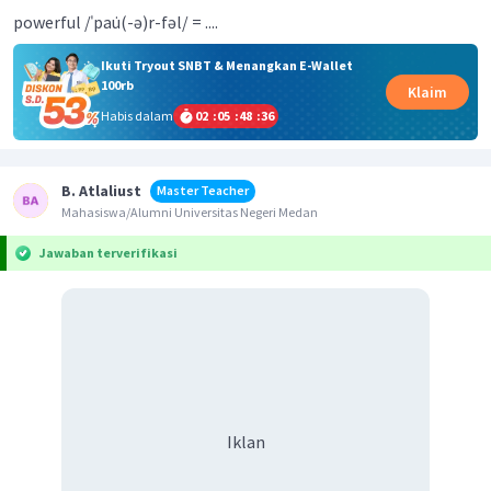
powerful /ˈpau̇(-ə)r-fəl/ = ....
Ikuti Tryout SNBT & Menangkan E-Wallet
100rb
Klaim
Habis dalam
02
:
05
:
48
:
36
B. Atlaliust
Master Teacher
Mahasiswa/Alumni Universitas Negeri Medan
Jawaban terverifikasi
Iklan