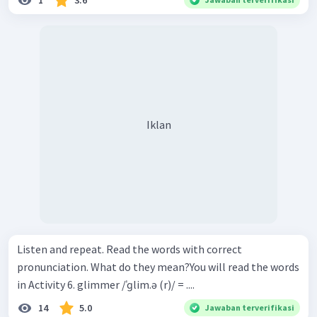
1
3.6
Iklan
Listen and repeat. Read the words with correct
pronunciation. What do they mean?You will read the words
in Activity 6. glimmer /ˈɡlim.ə (r)/ = ....
14
5.0
Jawaban terverifikasi