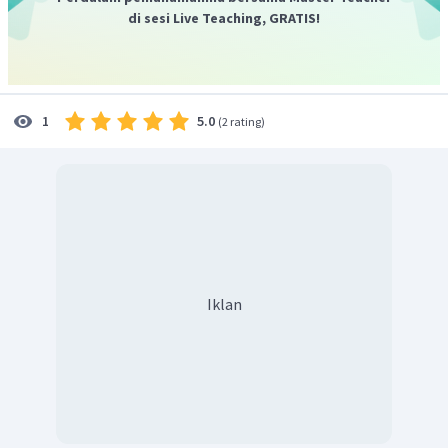
di sesi Live Teaching, GRATIS!
5.0
1
(
2 rating
)
Iklan