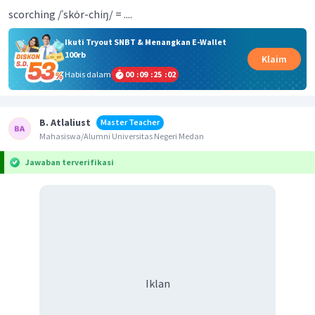
scorching /ˈskȯr-​chiŋ/ = ....
Ikuti Tryout SNBT & Menangkan E-Wallet
100rb
Klaim
Habis dalam
00
:
09
:
25
:
02
B. Atlaliust
Master Teacher
Mahasiswa/Alumni Universitas Negeri Medan
Jawaban terverifikasi
Iklan