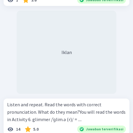
1
3.6
Iklan
Listen and repeat. Read the words with correct
pronunciation. What do they mean?You will read the words
in Activity 6. glimmer /ˈɡlim.ə (r)/ = ....
14
5.0
Jawaban terverifikasi