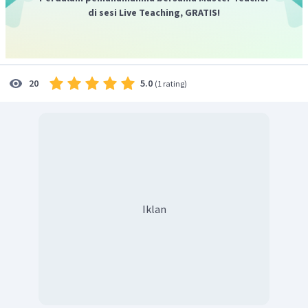
di sesi Live Teaching, GRATIS!
5.0
20
(
1 rating
)
Iklan